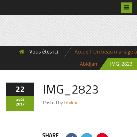
Pascalchristian.fr
Vous êtes ici :
Accueil
Un beau mariage à
Abidjan
IMG_2823
IMG_2823
22
août
Posted by
Gbikpi
2017
SHARE