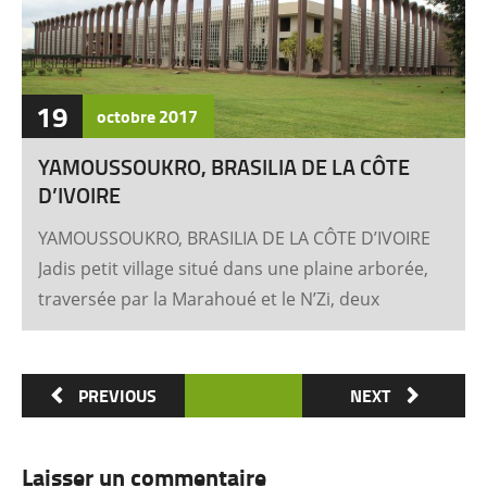
19
octobre
2017
YAMOUSSOUKRO, BRASILIA DE LA CÔTE
D’IVOIRE
YAMOUSSOUKRO, BRASILIA DE LA CÔTE D’IVOIRE
Jadis petit village situé dans une plaine arborée,
traversée par la Marahoué et le N’Zi, deux
affluents du Bandama, Yamoussoukro est
aujourd’hui devenu dans le monde entier
synonyme de la Côte d’Ivoire Un symbole
PREVIOUS
NEXT
universel Créée ex nihilo au centre du pays à
partir des années soixante, Yamoussoukro a été
Laisser un commentaire
un événement majeur dans l’histoire de