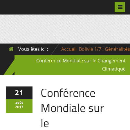
Pascalchristian.fr
Vous êtes ici :
Accueil
Bolivie 1/7 : Généralités
Conférence Mondiale sur le Changement
Climatique
Conférence
21
Mondiale sur
août
2017
le