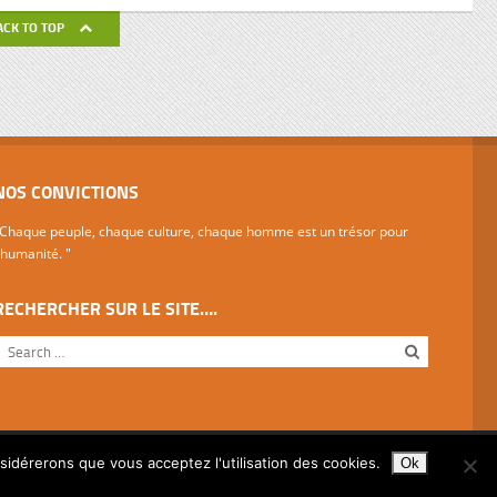
de ses
ACK TO TOP
avail de
NOS CONVICTIONS
Chaque peuple, chaque culture, chaque homme est un trésor pour
'humanité. "
RECHERCHER SUR LE SITE….
nsidérerons que vous acceptez l'utilisation des cookies.
Ok