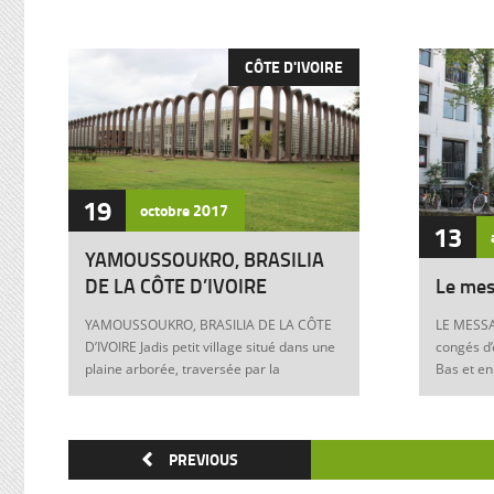
CÔTE D'IVOIRE
19
octobre
2017
13
YAMOUSSOUKRO, BRASILIA
DE LA CÔTE D’IVOIRE
Le mes
YAMOUSSOUKRO, BRASILIA DE LA CÔTE
LE MESSA
D’IVOIRE Jadis petit village situé dans une
congés d’
plaine arborée, traversée par la
Bas et en
Marahoué et le N’Zi, deux affluents du
Franck à 
Bandama, Yamoussoukro est aujourd’hui
boulevers
devenu dans le monde entier synonyme
exigences
de la Côte d’Ivoire Un symbole universel
PREVIOUS
Franck, m
Créée ex nihilo au centre du pays à partir
12 juin 1