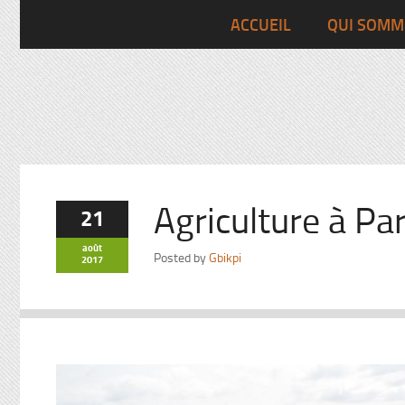
Pascalchristian.fr
ACCUEIL
QUI SOMM
Agriculture à Par
21
août
Posted by
Gbikpi
2017