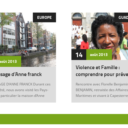
EUROPE
GUA
14
août
2013
août
2013
Violence et Famille :
sage d’Anne franck
comprendre pour préve
GE D’ANNE FRANCK Durant ces
Rencontre avec Florelle Benjamin
été, nous avons visité les Pays-
BENJAMIN, retraitée des Affaires
 particulier la maison d’Anne
Maritimes et vivant à Capesterre
Amsterdam. Son histoire
Eau, est l’auteur du récit « Ainsi..
ante nous interroge sur les
fils » (Editions Nestor, 2012) où 
 de notre foi chrétienne. Anne
le témoignage de l’ensemble des
artyr du mal Anne Franck naît le
violences qui ont surgi dans sa v
929 à Franckfort-sur-le-Main, en
famille : violence physique (fem