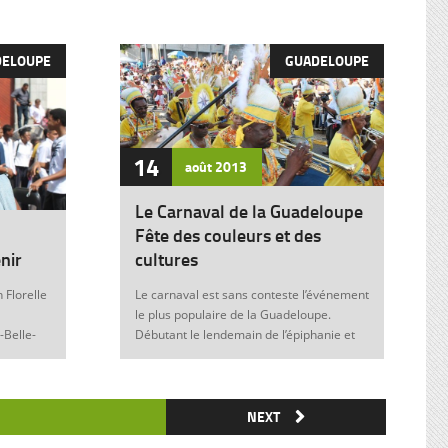
DELOUPE
GUADELOUPE
14
août
2013
Le Carnaval de la Guadeloupe
Fête des couleurs et des
nir
cultures
 Florelle
Le carnaval est sans conteste l’événement
le plus populaire de la Guadeloupe.
-Belle-
Débutant le lendemain de l’épiphanie et
 soit sans
se terminant le mardi gras à minuit, il est
elle donne
marqué durant ces nombreuses
semaines par des fêtes et des festivités
ie de
où acteurs, spectateurs et organisateurs
NEXT
me
de toutes les franges de la société