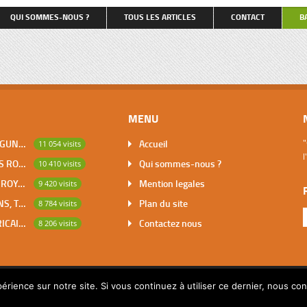
qu’on nous entende […]
et retenant, pour couvrir le coût 
QUI SOMMES-NOUS ?
TOUS LES ARTICLES
CONTACT
B
repas, une partie du salaire du tr
petite dactylo, […]
MENU
DABOU, VILLE DES LAGUNES, CAPITALE DES ADJOUKROU
Accueil
"
11 054 visits
l
BOUNA, PREMIER DES ROYAUMES DE CÔTE D’IVOIRE
Qui sommes-nous ?
10 410 visits
SAKASSOU, CAPITALE ROYALE DES BAOULES
Mention legales
9 420 visits
LES CONTES AFRICAINS, TRESOR POUR L’HUMANITE
Plan du site
8 784 visits
MATHEMATIQUES AFRICAINES
Contactez nous
8 206 visits
érience sur notre site. Si vous continuez à utiliser ce dernier, nous co
© 2014 Copyright par Pascalchristian.fr All rights reserved.