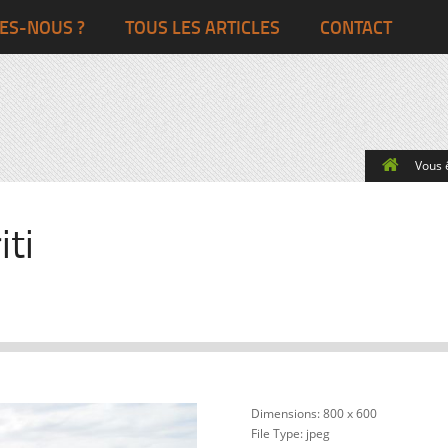
Ghana
Grande-Bretagne
ES-NOUS ?
TOUS LES ARTICLES
CONTACT
Egypte
Côte d’Ivoire
France
Togo
Italie
Vous ê
Maroc
Pays-Bas
Ghana
Grande-Bret
iti
Egypte
Dimensions:
800 x 600
File Type:
jpeg