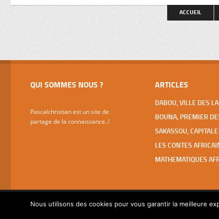
spectaculaires (basilique ND de la Paix,
faut pas 
ACCUEIL
Fondation pour la Paix, Hôtels Président
et des Parlementaires, grandes écoles,
…), […]
QUI SOMMES NOUS ?
ARTICLES
Pascalchristian est un site de
partage de la connaissance..!
Nous utilisons des cookies pour vous garantir la meilleure exp