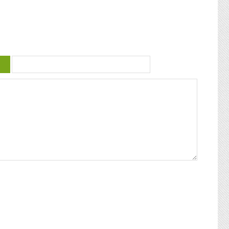
 violence
guadeloupéenne se retrouvent. Articles
similaires : Carnaval 2014 Charettes à
) plus
boeufs à Saint-François Le stigmate de la
uctrice
couleur : conférence de Patricia Braflan
Trobo Rebâtir l’altérité culturelle de la
mprendre
Guadeloupe : entretien avec Paulette Jno-
 mieux
Baptiste Kwanza, fête de l’ethnocentricité
 jeune
Eglises de Guadeloupe, Pierres Vivantes
d’amour
JEAN-LOUP PAGESY ET AURORE UGOLIN
Nous nous
A LA CATHEDRALE DE BASSE-TERRE La
c’était
Souffrière, point culminant des petites
ciaux, les
antilles Le Lycée Gerville Réache, lieu
ses
d’excellence Histoire de la
 expédia
décentralisation en Guadeloupe
pier
ra la
fla mot ».
ses
 un de
alvaire
eille
nnant un
uchette