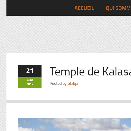
Pascalchristian.fr
ACCUEIL
QUI SOMM
Temple de Kalas
21
août
Posted by
Gbikpi
2017