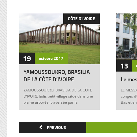
CÔTE D'IVOIRE
19
octobre
2017
13
YAMOUSSOUKRO, BRASILIA
DE LA CÔTE D’IVOIRE
Le mes
YAMOUSSOUKRO, BRASILIA DE LA CÔTE
LE MESSA
D’IVOIRE Jadis petit village situé dans une
congés d’
plaine arborée, traversée par la
Bas et en
Marahoué et le N’Zi, deux affluents du
Franck à 
Bandama, Yamoussoukro est aujourd’hui
boulevers
devenu dans le monde entier synonyme
exigences
de la Côte d’Ivoire Un symbole universel
PREVIOUS
Franck, m
Créée ex nihilo au centre du pays à partir
12 juin 1