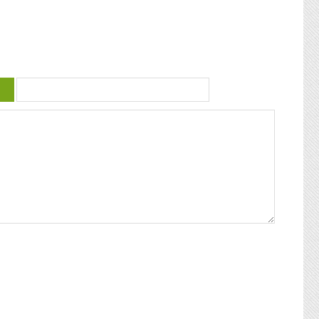
 violence
guadeloupéenne se retrouvent. Articles
similaires : Carnaval 2014 Charettes à
) plus
boeufs à Saint-François Le stigmate de la
uctrice
couleur : conférence de Patricia Braflan
Trobo Rebâtir l’altérité culturelle de la
mprendre
Guadeloupe : entretien avec Paulette Jno-
 mieux
Baptiste Kwanza, fête de l’ethnocentricité
 jeune
Eglises de Guadeloupe, Pierres Vivantes
d’amour
JEAN-LOUP PAGESY ET AURORE UGOLIN
Nous nous
A LA CATHEDRALE DE BASSE-TERRE La
c’était
Souffrière, point culminant des petites
ciaux, les
antilles Le Lycée Gerville Réache, lieu
ses
d’excellence Histoire de la
 expédia
décentralisation en Guadeloupe
pier
ra la
fla mot ».
ses
 un de
alvaire
eille
nnant un
uchette