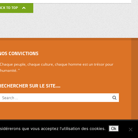
de ses
ACK TO TOP
avail de
NOS CONVICTIONS
Chaque peuple, chaque culture, chaque homme est un trésor pour
'humanité. "
RECHERCHER SUR LE SITE….
nsidérerons que vous acceptez l'utilisation des cookies.
Ok