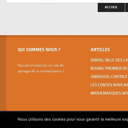
spectaculaires (basilique ND de la Paix,
faut pas 
ACCUEIL
Fondation pour la Paix, Hôtels Président
et des Parlementaires, grandes écoles,
…), […]
QUI SOMMES NOUS ?
ARTICLES
Pascalchristian est un site de
partage de la connaissance..!
Nous utilisons des cookies pour vous garantir la meilleure exp