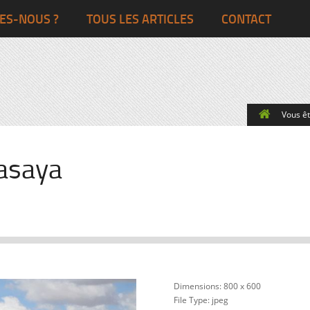
Ghana
Grande-Bretagne
ES-NOUS ?
TOUS LES ARTICLES
CONTACT
Egypte
Côte d’Ivoire
France
Togo
Italie
Vous ête
Maroc
Pays-Bas
Ghana
Grande-Bret
asaya
Egypte
Dimensions:
800 x 600
File Type:
jpeg