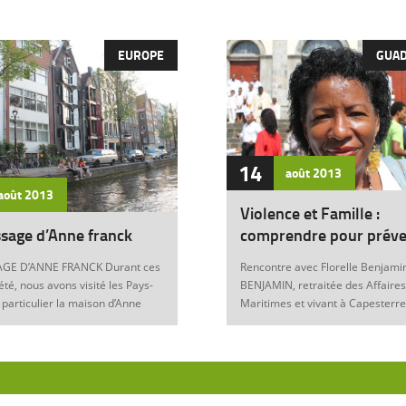
EUROPE
GUA
14
août
2013
août
2013
Violence et Famille :
sage d’Anne franck
comprendre pour préve
GE D’ANNE FRANCK Durant ces
Rencontre avec Florelle Benjamin
été, nous avons visité les Pays-
BENJAMIN, retraitée des Affaires
 particulier la maison d’Anne
Maritimes et vivant à Capesterre
Amsterdam. Son histoire
Eau, est l’auteur du récit « Ainsi..
ante nous interroge sur les
fils » (Editions Nestor, 2012) où 
 de notre foi chrétienne. Anne
le témoignage de l’ensemble des
artyr du mal Anne Franck naît le
violences qui ont surgi dans sa v
929 à Franckfort-sur-le-Main, en
famille : violence physique (fem