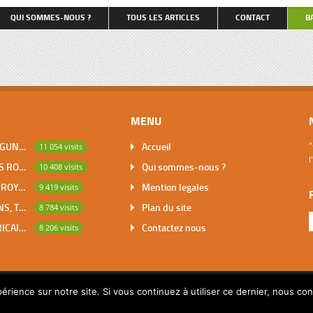
qu’on nous entende […]
et retenant, pour couvrir le coût 
QUI SOMMES-NOUS ?
TOUS LES ARTICLES
CONTACT
B
repas, une partie du salaire du tr
petite dactylo, […]
MENU
DABOU, VILLE DES LAGUNES, CAPITALE DES ADJOUKROU
Accueil
"
11 054 visits
l
BOUNA, PREMIER DES ROYAUMES DE CÔTE D’IVOIRE
Qui sommes-nous ?
10 408 visits
SAKASSOU, CAPITALE ROYALE DES BAOULES
Mention legales
9 419 visits
LES CONTES AFRICAINS, TRESOR POUR L’HUMANITE
Plan du site
8 784 visits
MATHEMATIQUES AFRICAINES
Contactez nous
8 206 visits
érience sur notre site. Si vous continuez à utiliser ce dernier, nous co
© 2014 Copyright par Pascalchristian.fr All rights reserved.