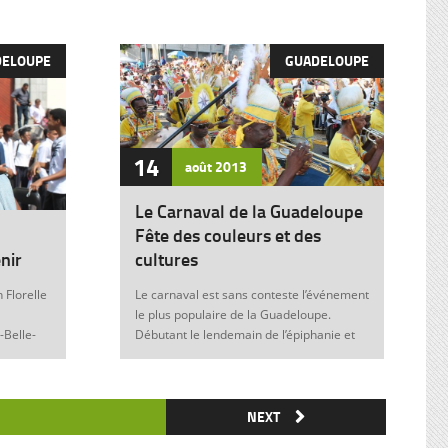
DELOUPE
GUADELOUPE
14
août
2013
Le Carnaval de la Guadeloupe
Fête des couleurs et des
nir
cultures
 Florelle
Le carnaval est sans conteste l’événement
le plus populaire de la Guadeloupe.
-Belle-
Débutant le lendemain de l’épiphanie et
 soit sans
se terminant le mardi gras à minuit, il est
elle donne
marqué durant ces nombreuses
semaines par des fêtes et des festivités
ie de
où acteurs, spectateurs et organisateurs
NEXT
me
de toutes les franges de la société