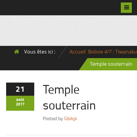
Pascalchristian.fr
Vous êtes ici :
Accueil
Bolivie 4/7 : Tiwanaku
Temple souterrain
Temple
21
souterrain
août
2017
Posted by
Gbikpi