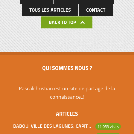
TOUS LES ARTICLES
CONTACT
BACK TO TOP
QUI SOMMES NOUS ?
Pascalchristian est un site de partage de la
connaissance..!
ARTICLES
DABOU, VILLE DES LAGUNES, CAPITALE DES ADJOUKROU
11 053 visits