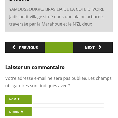
YAMOUSSOUKRO, BRASILIA DE LA CÔTE D’IVOIRE
Jadis petit village situé dans une plaine arborée,
traversée par la Marahoué et le N’Zi, deux
affluents du Bandama, Yamoussoukro est
aujourd’hui devenu dans le monde entier
synonyme de la Côte d’Ivoire Un symbole
PREVIOUS
NEXT
universel Créée ex nihilo au centre du pays à
partir des années soixante, Yamoussoukro a été
Laisser un commentaire
un événement majeur dans l’histoire de
l’urbanisme de la Côte d’Ivoire. Félix Houphouët-
Votre adresse e-mail ne sera pas publiée.
Les champs
Boigny et ses architectes (Pierre Fakhoury et
obligatoires sont indiqués avec
*
Patrick d’Hauthuile pour la Basilique, Olivier
Clément Cacoub pour la Fondation FHB, …) ont
NOM
voulu que tout, depuis le plan général des
E-MAIL
quartiers administratifs et résidentiels jusqu’à la