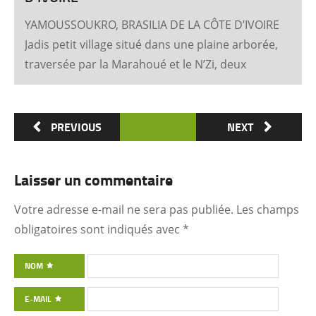
YAMOUSSOUKRO, BRASILIA DE LA CÔTE D’IVOIRE
Jadis petit village situé dans une plaine arborée,
traversée par la Marahoué et le N’Zi, deux
affluents du Bandama, Yamoussoukro est
aujourd’hui devenu dans le monde entier
synonyme de la Côte d’Ivoire Un symbole
PREVIOUS
NEXT
universel Créée ex nihilo au centre du pays à
partir des années soixante, Yamoussoukro a été
Laisser un commentaire
un événement majeur dans l’histoire de
l’urbanisme de la Côte d’Ivoire. Félix Houphouët-
Votre adresse e-mail ne sera pas publiée.
Les champs
Boigny et ses architectes (Pierre Fakhoury et
obligatoires sont indiqués avec
*
Patrick d’Hauthuile pour la Basilique, Olivier
Clément Cacoub pour la Fondation FHB, …) ont
NOM
voulu que tout, depuis le plan général des
E-MAIL
quartiers administratifs et résidentiels jusqu’à la