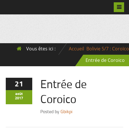
Pascalchristian.fr
Vous êtes ici :
Accueil
Bolivie 5/7 : Coroïco
Entrée de Coroico
Entrée de
21
Coroico
août
2017
Posted by
Gbikpi