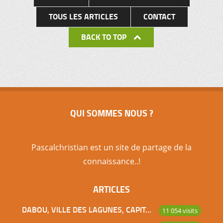
TOUS LES ARTICLES
CONTACT
BACK TO TOP
QUI SOMMES NOUS ?
Pascalchristian est un site de partage de la
connaissance..!
ARTICLES
DABOU, VILLE DES LAGUNES, CAPITALE DES ADJOUKROU
11 054 visits