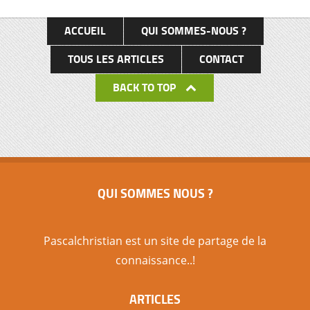
écoles, …), […]
ACCUEIL
QUI SOMMES-NOUS ?
TOUS LES ARTICLES
CONTACT
BACK TO TOP
QUI SOMMES NOUS ?
Pascalchristian est un site de partage de la
connaissance..!
ARTICLES