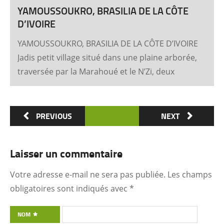
YAMOUSSOUKRO, BRASILIA DE LA CÔTE
D’IVOIRE
YAMOUSSOUKRO, BRASILIA DE LA CÔTE D’IVOIRE
Jadis petit village situé dans une plaine arborée,
traversée par la Marahoué et le N’Zi, deux
affluents du Bandama, Yamoussoukro est
aujourd’hui devenu dans le monde entier
synonyme de la Côte d’Ivoire Un symbole
PREVIOUS
NEXT
universel Créée ex nihilo au centre du pays à
partir des années soixante, Yamoussoukro a été
Laisser un commentaire
un événement majeur dans l’histoire de
l’urbanisme de la Côte d’Ivoire. Félix Houphouët-
Votre adresse e-mail ne sera pas publiée.
Les champs
Boigny et ses architectes (Pierre Fakhoury et
obligatoires sont indiqués avec
*
Patrick d’Hauthuile pour la Basilique, Olivier
Clément Cacoub pour la Fondation FHB, …) ont
NOM