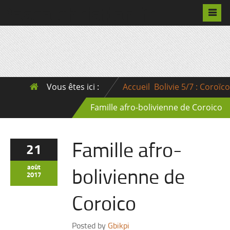
Pascalchristian.fr
Vous êtes ici :
Accueil
Bolivie 5/7 : Coroïco
Famille afro-bolivienne de Coroico
Famille afro-
21
bolivienne de
août
2017
Coroico
Posted by
Gbikpi