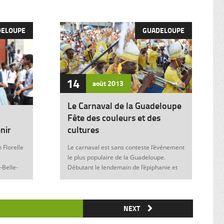
DELOUPE
GUADELOUPE
14
août
2013
Le Carnaval de la Guadeloupe
Fête des couleurs et des
nir
cultures
 Florelle
Le carnaval est sans conteste l’événement
le plus populaire de la Guadeloupe.
-Belle-
Débutant le lendemain de l’épiphanie et
 soit sans
se terminant le mardi gras à minuit, il est
elle donne
marqué durant ces nombreuses
semaines par des fêtes et des festivités
ie de
où acteurs, spectateurs et organisateurs
NEXT
me
de toutes les franges de la société