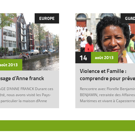
EUROPE
GUA
14
août
2013
août
2013
Violence et Famille :
sage d’Anne franck
comprendre pour préve
GE D’ANNE FRANCK Durant ces
Rencontre avec Florelle Benjamin
été, nous avons visité les Pays-
BENJAMIN, retraitée des Affaires
 particulier la maison d’Anne
Maritimes et vivant à Capesterre
Amsterdam. Son histoire
Eau, est l’auteur du récit « Ainsi..
ante nous interroge sur les
fils » (Editions Nestor, 2012) où 
 de notre foi chrétienne. Anne
le témoignage de l’ensemble des
artyr du mal Anne Franck naît le
violences qui ont surgi dans sa v
929 à Franckfort-sur-le-Main, en
famille : violence physique (fem