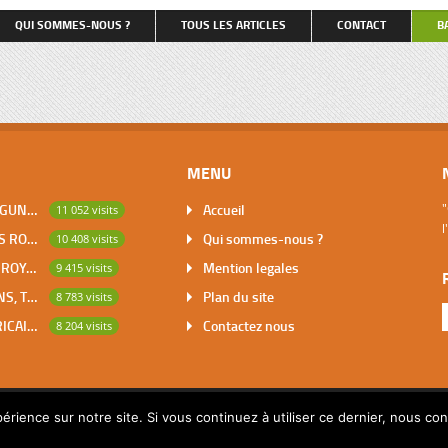
qu’on nous entende […]
et retenant, pour couvrir le coût 
QUI SOMMES-NOUS ?
TOUS LES ARTICLES
CONTACT
B
repas, une partie du salaire du tr
petite dactylo, […]
MENU
DABOU, VILLE DES LAGUNES, CAPITALE DES ADJOUKROU
Accueil
"
11 052 visits
l
BOUNA, PREMIER DES ROYAUMES DE CÔTE D’IVOIRE
Qui sommes-nous ?
10 408 visits
SAKASSOU, CAPITALE ROYALE DES BAOULES
Mention legales
9 415 visits
LES CONTES AFRICAINS, TRESOR POUR L’HUMANITE
Plan du site
8 783 visits
MATHEMATIQUES AFRICAINES
Contactez nous
8 204 visits
érience sur notre site. Si vous continuez à utiliser ce dernier, nous co
© 2014 Copyright par Pascalchristian.fr All rights reserved.