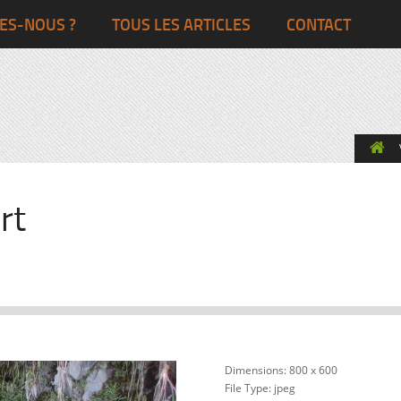
Ghana
Grande-Bretagne
ES-NOUS ?
TOUS LES ARTICLES
CONTACT
Egypte
Côte d’Ivoire
France
Togo
Italie
Maroc
Pays-Bas
Ghana
Grande-Bret
rt
Egypte
Dimensions:
800 x 600
File Type:
jpeg