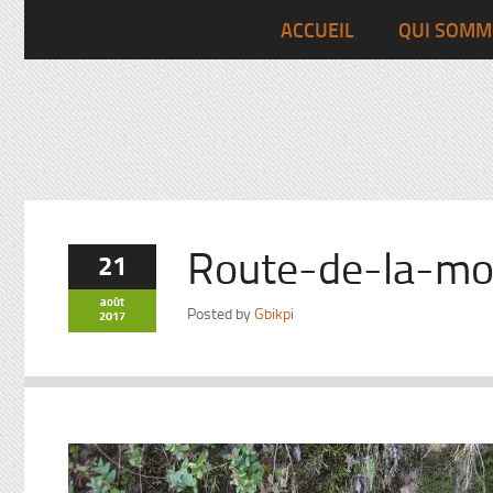
Pascalchristian.fr
ACCUEIL
QUI SOMM
Route-de-la-mo
21
août
Posted by
Gbikpi
2017