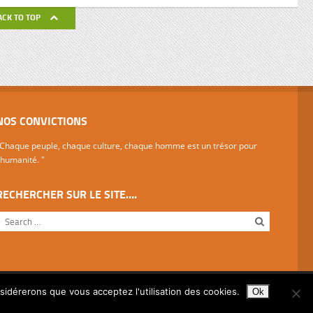
de ses
ACK TO TOP
avail de
NOS CONVICTIONS
Chaque peuple, chaque culture, chaque homme est un trésor pour
'humanité. "
RECHERCHER SUR LE SITE….
nsidérerons que vous acceptez l'utilisation des cookies.
Ok