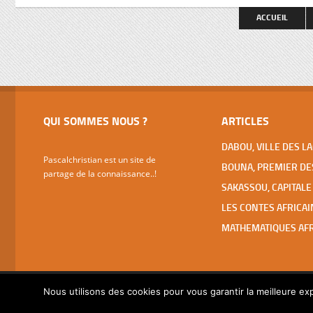
spectaculaires (basilique ND de la Paix,
faut pas 
ACCUEIL
Fondation pour la Paix, Hôtels Président
et des Parlementaires, grandes écoles,
…), […]
QUI SOMMES NOUS ?
ARTICLES
Pascalchristian est un site de
partage de la connaissance..!
Nous utilisons des cookies pour vous garantir la meilleure exp