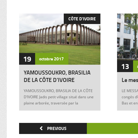
CÔTE D'IVOIRE
19
octobre
2017
13
YAMOUSSOUKRO, BRASILIA
DE LA CÔTE D’IVOIRE
Le mes
YAMOUSSOUKRO, BRASILIA DE LA CÔTE
LE MESSA
D’IVOIRE Jadis petit village situé dans une
congés d’
plaine arborée, traversée par la
Bas et en
Marahoué et le N’Zi, deux affluents du
Franck à 
Bandama, Yamoussoukro est aujourd’hui
boulevers
devenu dans le monde entier synonyme
exigences
de la Côte d’Ivoire Un symbole universel
PREVIOUS
Franck, m
Créée ex nihilo au centre du pays à partir
12 juin 1