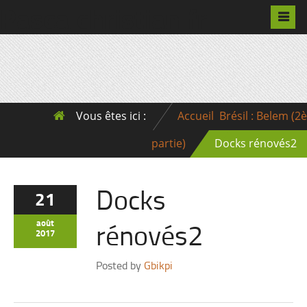
Pascalchristian.fr
Vous êtes ici :
Accueil
Brésil : Belem (2è
partie)
Docks rénovés2
Docks
21
rénovés2
août
2017
Posted by
Gbikpi