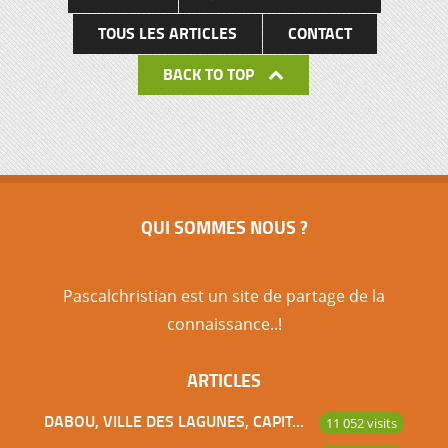
TOUS LES ARTICLES
CONTACT
BACK TO TOP
QUI SOMMES NOUS ?
Pascalchristian est un site de partage de la
connaissance..!
ARTICLES
DABOU, VILLE DES LAGUNES, CAPITALE DES ADJOUKROU
11 052 visits