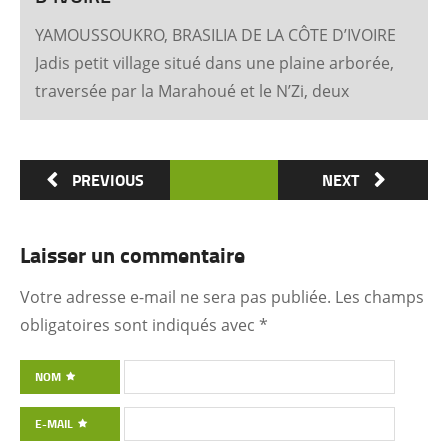
YAMOUSSOUKRO, BRASILIA DE LA CÔTE D’IVOIRE
Jadis petit village situé dans une plaine arborée,
traversée par la Marahoué et le N’Zi, deux
affluents du Bandama, Yamoussoukro est
aujourd’hui devenu dans le monde entier
synonyme de la Côte d’Ivoire Un symbole
PREVIOUS
NEXT
universel Créée ex nihilo au centre du pays à
partir des années soixante, Yamoussoukro a été
Laisser un commentaire
un événement majeur dans l’histoire de
l’urbanisme de la Côte d’Ivoire. Félix Houphouët-
Votre adresse e-mail ne sera pas publiée.
Les champs
Boigny et ses architectes (Pierre Fakhoury et
obligatoires sont indiqués avec
*
Patrick d’Hauthuile pour la Basilique, Olivier
Clément Cacoub pour la Fondation FHB, …) ont
NOM
voulu que tout, depuis le plan général des
E-MAIL
quartiers administratifs et résidentiels jusqu’à la