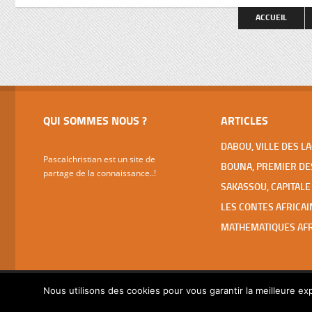
spectaculaires (basilique ND de la Paix,
faut pas 
ACCUEIL
Fondation pour la Paix, Hôtels Président
et des Parlementaires, grandes écoles,
…), […]
QUI SOMMES NOUS ?
ARTICLES
Pascalchristian est un site de
partage de la connaissance..!
Nous utilisons des cookies pour vous garantir la meilleure exp