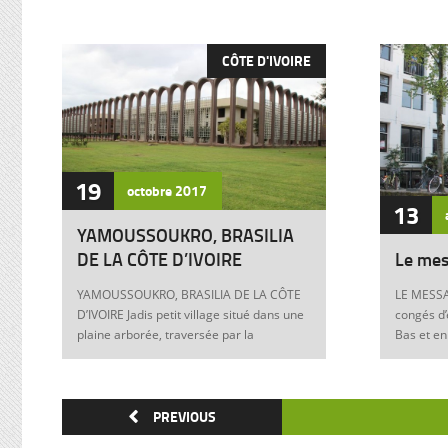
CÔTE D'IVOIRE
19
octobre
2017
13
YAMOUSSOUKRO, BRASILIA
DE LA CÔTE D’IVOIRE
Le mes
YAMOUSSOUKRO, BRASILIA DE LA CÔTE
LE MESSA
D’IVOIRE Jadis petit village situé dans une
congés d’
plaine arborée, traversée par la
Bas et en
Marahoué et le N’Zi, deux affluents du
Franck à 
Bandama, Yamoussoukro est aujourd’hui
boulevers
devenu dans le monde entier synonyme
exigences
de la Côte d’Ivoire Un symbole universel
PREVIOUS
Franck, m
Créée ex nihilo au centre du pays à partir
12 juin 1