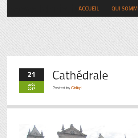
Pascalchristian.fr
ACCUEIL
QUI SOMM
Cathédrale
21
août
Posted by
Gbikpi
2017