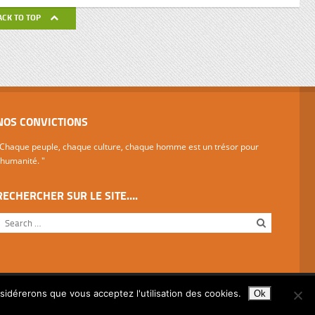
de ses
ACK TO TOP
avail de
NOS CONVICTIONS
Chaque peuple, chaque culture, chaque homme est un trésor pour
'humanité. "
RECHERCHER SUR LE SITE….
nsidérerons que vous acceptez l'utilisation des cookies.
Ok