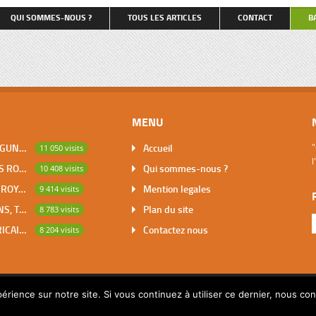
qu’on nous entende […]
et retenant, pour couvrir le coût 
QUI SOMMES-NOUS ?
TOUS LES ARTICLES
CONTACT
B
repas, une partie du salaire du tr
petite dactylo, […]
MENU
DABOU, VILLE DES LAGUNES, CAPITALE DES ADJOUKROU
Accueil
"
11 050 visits
l
BOUNA, PREMIER DES ROYAUMES DE CÔTE D’IVOIRE
Qui sommes-nous ?
10 408 visits
SAKASSOU, CAPITALE ROYALE DES BAOULES
Mention legales
9 414 visits
LES CONTES AFRICAINS, TRESOR POUR L’HUMANITE
Plan du site
8 783 visits
MATHEMATIQUES AFRICAINES
Contactez nous
8 204 visits
érience sur notre site. Si vous continuez à utiliser ce dernier, nous co
© 2014 Copyright par Pascalchristian.fr All rights reserved.