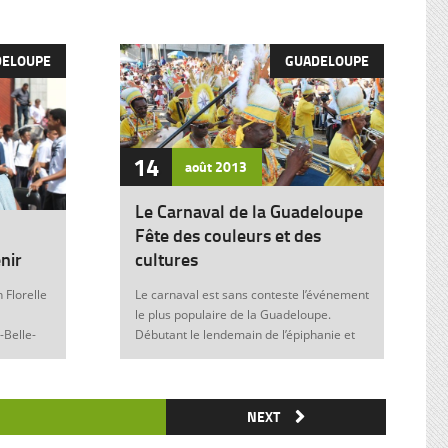
DELOUPE
GUADELOUPE
14
août
2013
Le Carnaval de la Guadeloupe
Fête des couleurs et des
nir
cultures
 Florelle
Le carnaval est sans conteste l’événement
le plus populaire de la Guadeloupe.
-Belle-
Débutant le lendemain de l’épiphanie et
 soit sans
se terminant le mardi gras à minuit, il est
elle donne
marqué durant ces nombreuses
semaines par des fêtes et des festivités
ie de
où acteurs, spectateurs et organisateurs
NEXT
me
de toutes les franges de la société