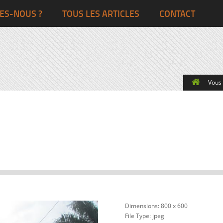
Ghana
Grande-Bretagne
ES-NOUS ?
TOUS LES ARTICLES
CONTACT
Egypte
Côte d’Ivoire
France
Togo
Italie
Vous ê
Maroc
Pays-Bas
Ghana
Grande-Bret
Egypte
Dimensions:
800 x 600
File Type:
jpeg