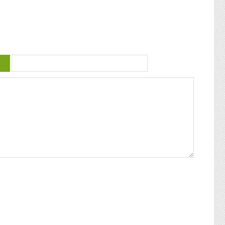
 violence
guadeloupéenne se retrouvent. Articles
similaires : Carnaval 2014 Charettes à
) plus
boeufs à Saint-François Le stigmate de la
uctrice
couleur : conférence de Patricia Braflan
Trobo Rebâtir l’altérité culturelle de la
mprendre
Guadeloupe : entretien avec Paulette Jno-
 mieux
Baptiste Kwanza, fête de l’ethnocentricité
 jeune
Eglises de Guadeloupe, Pierres Vivantes
d’amour
JEAN-LOUP PAGESY ET AURORE UGOLIN
Nous nous
A LA CATHEDRALE DE BASSE-TERRE La
c’était
Souffrière, point culminant des petites
ciaux, les
antilles Le Lycée Gerville Réache, lieu
ses
d’excellence Histoire de la
 expédia
décentralisation en Guadeloupe
pier
ra la
fla mot ».
ses
 un de
alvaire
eille
nnant un
uchette