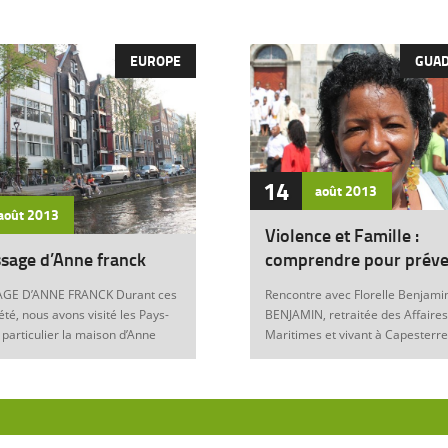
EUROPE
GUA
14
août
2013
août
2013
Violence et Famille :
sage d’Anne franck
comprendre pour préve
GE D’ANNE FRANCK Durant ces
Rencontre avec Florelle Benjamin
été, nous avons visité les Pays-
BENJAMIN, retraitée des Affaires
 particulier la maison d’Anne
Maritimes et vivant à Capesterre
Amsterdam. Son histoire
Eau, est l’auteur du récit « Ainsi..
ante nous interroge sur les
fils » (Editions Nestor, 2012) où 
 de notre foi chrétienne. Anne
le témoignage de l’ensemble des
artyr du mal Anne Franck naît le
violences qui ont surgi dans sa v
929 à Franckfort-sur-le-Main, en
famille : violence physique (fem