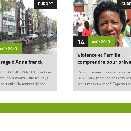
EUROPE
GUA
14
août
2013
août
2013
Violence et Famille :
sage d’Anne franck
comprendre pour préve
GE D’ANNE FRANCK Durant ces
Rencontre avec Florelle Benjamin
été, nous avons visité les Pays-
BENJAMIN, retraitée des Affaires
 particulier la maison d’Anne
Maritimes et vivant à Capesterre
Amsterdam. Son histoire
Eau, est l’auteur du récit « Ainsi..
ante nous interroge sur les
fils » (Editions Nestor, 2012) où 
 de notre foi chrétienne. Anne
le témoignage de l’ensemble des
artyr du mal Anne Franck naît le
violences qui ont surgi dans sa v
929 à Franckfort-sur-le-Main, en
famille : violence physique (fem
. Lorsqu’Hitler arrive au
battue, enfants martyrisés, …) et
n 1933 et introduit les mesures
morale (insultes, remontrances,
s, la famille part s’établir à
manipulation mentale, jalousie, …