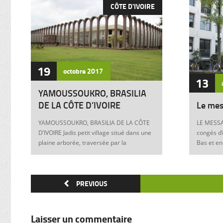
CÔTE D'IVOIRE
19
octobre
2017
13
YAMOUSSOUKRO, BRASILIA
DE LA CÔTE D’IVOIRE
Le mes
YAMOUSSOUKRO, BRASILIA DE LA CÔTE
LE MESSA
D’IVOIRE Jadis petit village situé dans une
congés d’
plaine arborée, traversée par la
Bas et en
Marahoué et le N’Zi, deux affluents du
Franck à 
Bandama, Yamoussoukro est aujourd’hui
boulevers
devenu dans le monde entier synonyme
exigences
de la Côte d’Ivoire Un symbole universel
PREVIOUS
Franck, m
Créée ex nihilo au centre du pays à partir
12 juin 1
des années soixante, Yamoussoukro a été
Allemagne
un événement majeur dans l’histoire de
pouvoir e
Laisser un commentaire
l’urbanisme de la Côte d’Ivoire. Félix
anti-juive