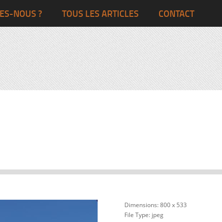
Ghana
Grande-Bretagne
ES-NOUS ?
TOUS LES ARTICLES
CONTACT
Egypte
Côte d’Ivoire
France
Togo
Italie
Maroc
Pays-Bas
Ghana
Grande-Bret
Egypte
Dimensions:
800 x 533
File Type:
jpeg