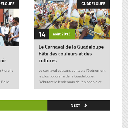
DELOUPE
GUADELOUPE
14
août
2013
Le Carnaval de la Guadeloupe
Fête des couleurs et des
nir
cultures
 Florelle
Le carnaval est sans conteste l’événement
le plus populaire de la Guadeloupe.
-Belle-
Débutant le lendemain de l’épiphanie et
 soit sans
se terminant le mardi gras à minuit, il est
elle donne
marqué durant ces nombreuses
semaines par des fêtes et des festivités
ie de
où acteurs, spectateurs et organisateurs
NEXT
me
de toutes les franges de la société
 violence
guadeloupéenne se retrouvent. Articles
similaires : Carnaval 2014 Charettes à
) plus
boeufs à Saint-François Le stigmate de la