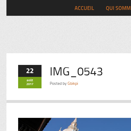
Pascalchristian.fr
ACCUEIL
QUI SOMM
IMG_0543
22
août
Posted by
Gbikpi
2017