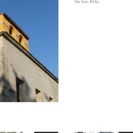
File Size:
89 Ko