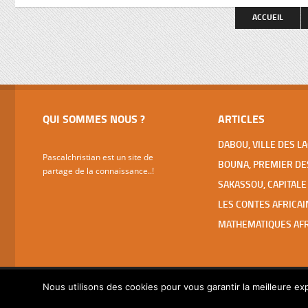
spectaculaires (basilique ND de la Paix,
faut pas 
ACCUEIL
Fondation pour la Paix, Hôtels Président
et des Parlementaires, grandes écoles,
…), […]
QUI SOMMES NOUS ?
ARTICLES
Pascalchristian est un site de
partage de la connaissance..!
Nous utilisons des cookies pour vous garantir la meilleure exp