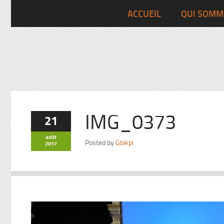
Pascalchristian.fr
ACCUEIL
QUI SOMM
IMG_0373
21
août
Posted by
Gbikpi
2017