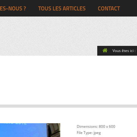
Ghana
Grande-Bretagne
ES-NOUS ?
TOUS LES ARTICLES
CONTACT
Egypte
Côte d’Ivoire
France
Togo
Italie
Vous êtes ici :
Maroc
Pays-Bas
Ghana
Grande-Bret
Egypte
Dimensions:
800 x 600
File Type:
jpeg