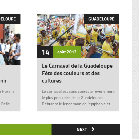
DELOUPE
GUADELOUPE
14
août
2013
Le Carnaval de la Guadeloupe
Fête des couleurs et des
nir
cultures
 Florelle
Le carnaval est sans conteste l’événement
le plus populaire de la Guadeloupe.
-Belle-
Débutant le lendemain de l’épiphanie et
 soit sans
se terminant le mardi gras à minuit, il est
elle donne
marqué durant ces nombreuses
semaines par des fêtes et des festivités
ie de
où acteurs, spectateurs et organisateurs
NEXT
me
de toutes les franges de la société