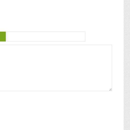
 violence
guadeloupéenne se retrouvent. Articles
similaires : Carnaval 2014 Charettes à
) plus
boeufs à Saint-François Le stigmate de la
uctrice
couleur : conférence de Patricia Braflan
Trobo Rebâtir l’altérité culturelle de la
mprendre
Guadeloupe : entretien avec Paulette Jno-
 mieux
Baptiste Kwanza, fête de l’ethnocentricité
 jeune
Eglises de Guadeloupe, Pierres Vivantes
d’amour
JEAN-LOUP PAGESY ET AURORE UGOLIN
Nous nous
A LA CATHEDRALE DE BASSE-TERRE La
c’était
Souffrière, point culminant des petites
ciaux, les
antilles Le Lycée Gerville Réache, lieu
ses
d’excellence Histoire de la
 expédia
décentralisation en Guadeloupe
pier
ra la
fla mot ».
ses
 un de
alvaire
eille
nnant un
uchette