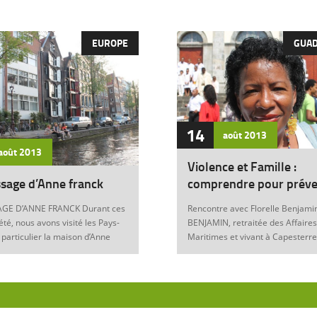
EUROPE
GUA
14
août
2013
août
2013
Violence et Famille :
sage d’Anne franck
comprendre pour préve
GE D’ANNE FRANCK Durant ces
Rencontre avec Florelle Benjamin
été, nous avons visité les Pays-
BENJAMIN, retraitée des Affaires
 particulier la maison d’Anne
Maritimes et vivant à Capesterre
Amsterdam. Son histoire
Eau, est l’auteur du récit « Ainsi..
ante nous interroge sur les
fils » (Editions Nestor, 2012) où 
 de notre foi chrétienne. Anne
le témoignage de l’ensemble des
artyr du mal Anne Franck naît le
violences qui ont surgi dans sa v
929 à Franckfort-sur-le-Main, en
famille : violence physique (fem