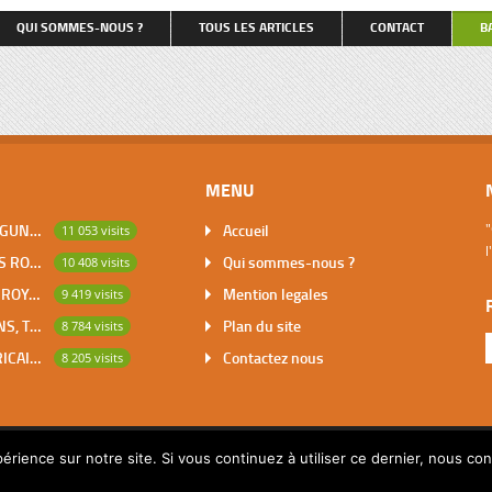
qu’on nous entende […]
et retenant, pour couvrir le coût 
QUI SOMMES-NOUS ?
TOUS LES ARTICLES
CONTACT
B
repas, une partie du salaire du tr
petite dactylo, […]
MENU
DABOU, VILLE DES LAGUNES, CAPITALE DES ADJOUKROU
Accueil
"
11 053 visits
l
BOUNA, PREMIER DES ROYAUMES DE CÔTE D’IVOIRE
Qui sommes-nous ?
10 408 visits
SAKASSOU, CAPITALE ROYALE DES BAOULES
Mention legales
9 419 visits
LES CONTES AFRICAINS, TRESOR POUR L’HUMANITE
Plan du site
8 784 visits
MATHEMATIQUES AFRICAINES
Contactez nous
8 205 visits
érience sur notre site. Si vous continuez à utiliser ce dernier, nous co
© 2014 Copyright par Pascalchristian.fr All rights reserved.