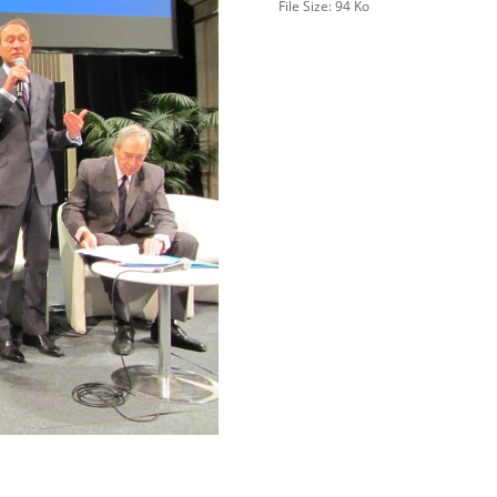
File Size:
94 Ko