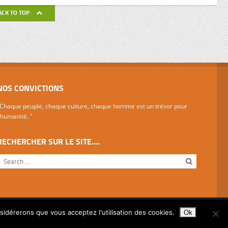
de ses
ACK TO TOP
avail de
NOS CONVICTIONS
Chaque peuple, chaque culture, chaque homme est un trésor pour
'humanité. "
RECHERCHER SUR LE SITE….
nsidérerons que vous acceptez l'utilisation des cookies.
Ok