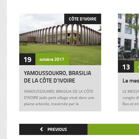
CÔTE D'IVOIRE
19
octobre
2017
13
YAMOUSSOUKRO, BRASILIA
DE LA CÔTE D’IVOIRE
Le mes
YAMOUSSOUKRO, BRASILIA DE LA CÔTE
LE MESSA
D’IVOIRE Jadis petit village situé dans une
congés d’
plaine arborée, traversée par la
Bas et en
Marahoué et le N’Zi, deux affluents du
Franck à 
Bandama, Yamoussoukro est aujourd’hui
boulevers
devenu dans le monde entier synonyme
exigences
de la Côte d’Ivoire Un symbole universel
PREVIOUS
Franck, m
Créée ex nihilo au centre du pays à partir
12 juin 1