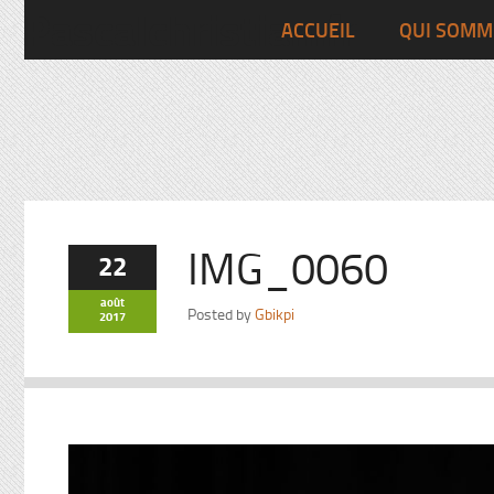
Pascalchristian.fr
ACCUEIL
QUI SOMM
IMG_0060
22
août
Posted by
Gbikpi
2017