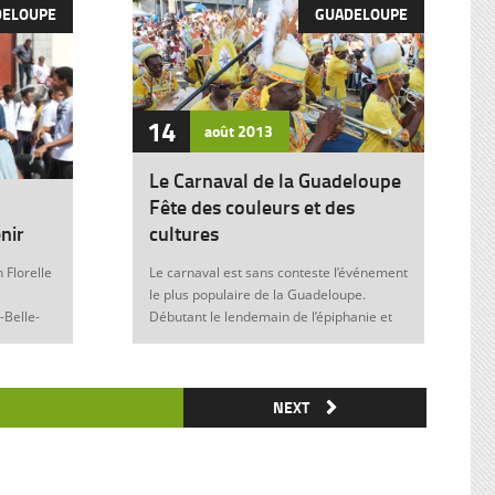
DELOUPE
GUADELOUPE
14
août
2013
Le Carnaval de la Guadeloupe
Fête des couleurs et des
nir
cultures
 Florelle
Le carnaval est sans conteste l’événement
le plus populaire de la Guadeloupe.
-Belle-
Débutant le lendemain de l’épiphanie et
 soit sans
se terminant le mardi gras à minuit, il est
elle donne
marqué durant ces nombreuses
semaines par des fêtes et des festivités
ie de
où acteurs, spectateurs et organisateurs
NEXT
me
de toutes les franges de la société
 violence
guadeloupéenne se retrouvent. Articles
similaires : Carnaval 2014 Charettes à
) plus
boeufs à Saint-François Le stigmate de la