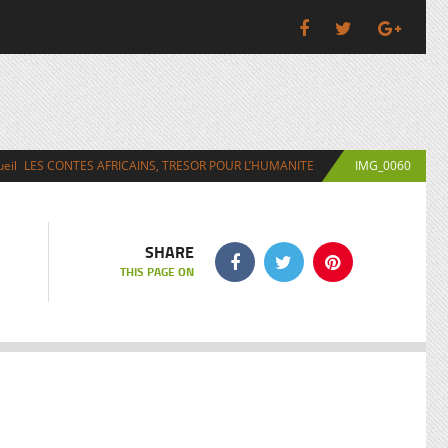
Bolivie
Costa Rica
Cuba
Guadeloupe
Colom
Porto Rico
Guyanne
Brés
Guyana
eil
LES CONTES AFRICAINS, TRESOR POUR L’HUMANITE
IMG_0060
Martinique
Antig
Panama
agne
Boliv
Costa 
SHARE
THIS PAGE ON
Cub
Porto 
Guya
Pana