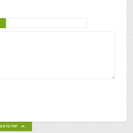
uctrice
couleur : conférence de Patricia Braflan
Trobo Rebâtir l’altérité culturelle de la
mprendre
Guadeloupe : entretien avec Paulette Jno-
 mieux
Baptiste Kwanza, fête de l’ethnocentricité
 jeune
Eglises de Guadeloupe, Pierres Vivantes
d’amour
JEAN-LOUP PAGESY ET AURORE UGOLIN
Nous nous
A LA CATHEDRALE DE BASSE-TERRE La
c’était
Souffrière, point culminant des petites
ciaux, les
antilles Le Lycée Gerville Réache, lieu
ses
d’excellence Histoire de la
 expédia
décentralisation en Guadeloupe
pier
ra la
fla mot ».
ses
 un de
alvaire
eille
nnant un
uchette
de ses
ACK TO TOP
avail de