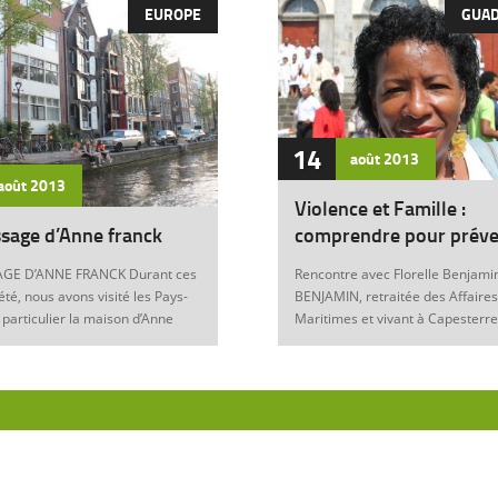
EUROPE
GUA
14
août
2013
août
2013
Violence et Famille :
sage d’Anne franck
comprendre pour préve
GE D’ANNE FRANCK Durant ces
Rencontre avec Florelle Benjamin
été, nous avons visité les Pays-
BENJAMIN, retraitée des Affaires
 particulier la maison d’Anne
Maritimes et vivant à Capesterre
Amsterdam. Son histoire
Eau, est l’auteur du récit « Ainsi..
ante nous interroge sur les
fils » (Editions Nestor, 2012) où 
 de notre foi chrétienne. Anne
le témoignage de l’ensemble des
artyr du mal Anne Franck naît le
violences qui ont surgi dans sa v
929 à Franckfort-sur-le-Main, en
famille : violence physique (fem
. Lorsqu’Hitler arrive au
battue, enfants martyrisés, …) et
n 1933 et introduit les mesures
morale (insultes, remontrances,
s, la famille part s’établir à
manipulation mentale, jalousie, …