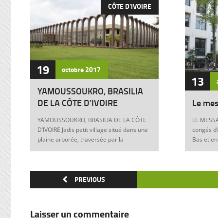
CÔTE D'IVOIRE
19
octobre
2017
13
YAMOUSSOUKRO, BRASILIA
DE LA CÔTE D’IVOIRE
Le mes
YAMOUSSOUKRO, BRASILIA DE LA CÔTE
LE MESSA
D’IVOIRE Jadis petit village situé dans une
congés d’
plaine arborée, traversée par la
Bas et en
Marahoué et le N’Zi, deux affluents du
Franck à 
Bandama, Yamoussoukro est aujourd’hui
boulevers
devenu dans le monde entier synonyme
exigences
de la Côte d’Ivoire Un symbole universel
PREVIOUS
Franck, m
Créée ex nihilo au centre du pays à partir
12 juin 1
des années soixante, Yamoussoukro a été
Allemagne
un événement majeur dans l’histoire de
pouvoir e
Laisser un commentaire
l’urbanisme de la Côte d’Ivoire. Félix
anti-juive