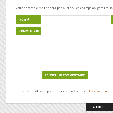
Houphouët-Boigny et ses architectes
Amsterdam
Votre adresse e-mail ne sera pas publiée.
Les champs obligatoires so
(Pierre Fakhoury et Patrick d’Hauthuile
père, mon
pour la Basilique, Olivier Clément Cacoub
1940, l’A
NOM
pour la Fondation FHB, …) ont voulu que
les lois 
tout, depuis le plan général des quartiers
toute leur
administratifs et résidentiels jusqu’à la
tard pour
COMMENTAIRE
symétrie des bâtiments eux-mêmes,
Edith et 
reflète la conception harmonieuse de la
décident d
ville et l’aspect novateur de ses édifices.
viennent 
L’expérience de Yamoussoukro est
situées à
remarquable par la grandeur du projet,
263 Prins
mais aussi par la stratégie de
entrepris
développement ambitieuse que Félix
viendront
Houphouët-Boigny a voulu affirmer aux
cachette.
yeux du monde. Quel symbole plus fort
durera ce
que la construction de Yamoussoukro
tiendra un
pour exprimer les ambitions du père de la
quotidien
nation ivoirienne pour son pays ? Avec
journée,
Ce site utilise Akismet pour réduire les indésirables.
En savoir plus s
son design urbain fait de grandes
obligés d
avenues et ses créations architecturales
pieds et d
spectaculaires (basilique ND de la Paix,
faut pas 
ACCUEIL
Fondation pour la Paix, Hôtels Président