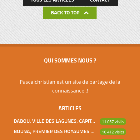
BACK TO TOP
QUI SOMMES NOUS ?
Pascalchristian est un site de partage de la
connaissance..!
ARTICLES
DABOU, VILLE DES LAGUNES, CAPITALE DES ADJOUKROU
11 057 visits
BOUNA, PREMIER DES ROYAUMES DE CÔTE D’IVOIRE
10 412 visits