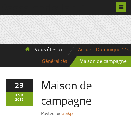
Pascalchristian.fr
Vous êtes ici :
Accueil
Dominique 1/3 :
Généralités
Maison de campagne
Maison de
23
campagne
août
2017
Posted by
Gbikpi