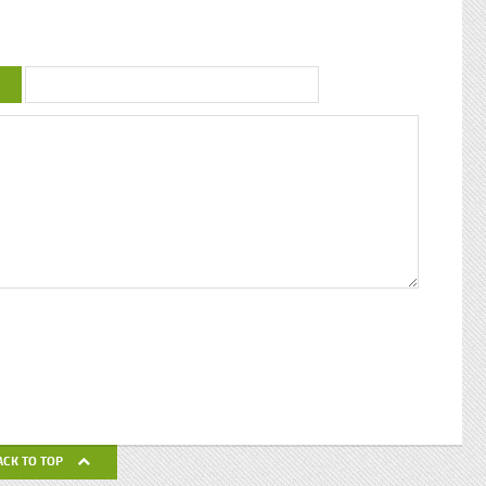
uctrice
couleur : conférence de Patricia Braflan
Trobo Rebâtir l’altérité culturelle de la
mprendre
Guadeloupe : entretien avec Paulette Jno-
 mieux
Baptiste Kwanza, fête de l’ethnocentricité
 jeune
Eglises de Guadeloupe, Pierres Vivantes
d’amour
JEAN-LOUP PAGESY ET AURORE UGOLIN
Nous nous
A LA CATHEDRALE DE BASSE-TERRE La
c’était
Souffrière, point culminant des petites
ciaux, les
antilles Le Lycée Gerville Réache, lieu
ses
d’excellence Histoire de la
 expédia
décentralisation en Guadeloupe
pier
ra la
fla mot ».
ses
 un de
alvaire
eille
nnant un
uchette
de ses
ACK TO TOP
avail de