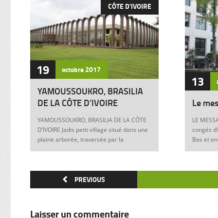
CÔTE D'IVOIRE
19
octobre
2017
13
YAMOUSSOUKRO, BRASILIA
DE LA CÔTE D’IVOIRE
Le mes
YAMOUSSOUKRO, BRASILIA DE LA CÔTE
LE MESSA
D’IVOIRE Jadis petit village situé dans une
congés d’
plaine arborée, traversée par la
Bas et en
Marahoué et le N’Zi, deux affluents du
Franck à 
Bandama, Yamoussoukro est aujourd’hui
boulevers
devenu dans le monde entier synonyme
exigences
de la Côte d’Ivoire Un symbole universel
PREVIOUS
Franck, m
Créée ex nihilo au centre du pays à partir
12 juin 1
des années soixante, Yamoussoukro a été
Allemagne
un événement majeur dans l’histoire de
pouvoir e
Laisser un commentaire
l’urbanisme de la Côte d’Ivoire. Félix
anti-juive