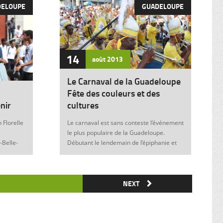
DELOUPE
GUADELOUPE
14
août
2013
Le Carnaval de la Guadeloupe
Fête des couleurs et des
nir
cultures
 Florelle
Le carnaval est sans conteste l’événement
le plus populaire de la Guadeloupe.
-Belle-
Débutant le lendemain de l’épiphanie et
 soit sans
se terminant le mardi gras à minuit, il est
elle donne
marqué durant ces nombreuses
semaines par des fêtes et des festivités
ie de
où acteurs, spectateurs et organisateurs
NEXT
me
de toutes les franges de la société
 violence
guadeloupéenne se retrouvent. Articles
similaires : Carnaval 2014 Charettes à
) plus
boeufs à Saint-François Le stigmate de la