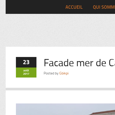
Pascalchristian.fr
ACCUEIL
QUI SOMM
Facade mer de C
23
août
Posted by
Gbikpi
2017