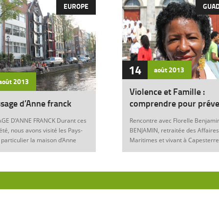
EUROPE
GUA
14
août
2013
août
2013
Violence et Famille :
sage d’Anne franck
comprendre pour préve
GE D’ANNE FRANCK Durant ces
Rencontre avec Florelle Benjamin
été, nous avons visité les Pays-
BENJAMIN, retraitée des Affaires
 particulier la maison d’Anne
Maritimes et vivant à Capesterre
Amsterdam. Son histoire
Eau, est l’auteur du récit « Ainsi..
ante nous interroge sur les
fils » (Editions Nestor, 2012) où 
 de notre foi chrétienne. Anne
le témoignage de l’ensemble des
artyr du mal Anne Franck naît le
violences qui ont surgi dans sa v
929 à Franckfort-sur-le-Main, en
famille : violence physique (fem
. Lorsqu’Hitler arrive au
battue, enfants martyrisés, …) et
n 1933 et introduit les mesures
morale (insultes, remontrances,
s, la famille part s’établir à
manipulation mentale, jalousie, …