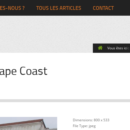
Ghana
Grande-Bretagne
ES-NOUS ?
TOUS LES ARTICLES
CONTACT
Egypte
Côte d’Ivoire
France
Togo
Italie
Vous êtes ici :
Maroc
Pays-Bas
Ghana
Grande-Bret
ape Coast
Egypte
Dimensions:
800 x 533
File Type:
jpeg