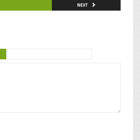
ie de
où acteurs, spectateurs et organisateurs
NEXT
me
de toutes les franges de la société
 violence
guadeloupéenne se retrouvent. Articles
similaires : Carnaval 2014 Charettes à
) plus
boeufs à Saint-François Le stigmate de la
uctrice
couleur : conférence de Patricia Braflan
Trobo Rebâtir l’altérité culturelle de la
mprendre
Guadeloupe : entretien avec Paulette Jno-
 mieux
Baptiste Kwanza, fête de l’ethnocentricité
 jeune
Eglises de Guadeloupe, Pierres Vivantes
d’amour
JEAN-LOUP PAGESY ET AURORE UGOLIN
Nous nous
A LA CATHEDRALE DE BASSE-TERRE La
c’était
Souffrière, point culminant des petites
ciaux, les
antilles Le Lycée Gerville Réache, lieu
ses
d’excellence Histoire de la
 expédia
décentralisation en Guadeloupe
pier
ra la
fla mot ».
ses
 un de
alvaire