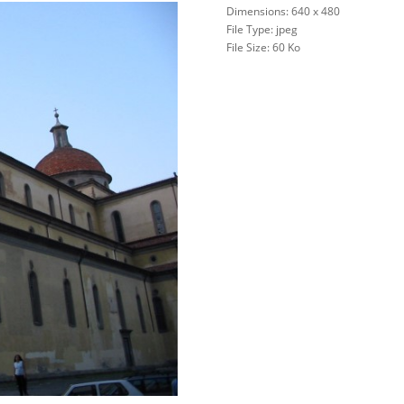
Dimensions:
640 x 480
File Type:
jpeg
File Size:
60 Ko