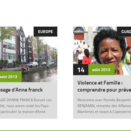
EUROPE
GUA
14
août
2013
août
2013
Violence et Famille :
sage d’Anne franck
comprendre pour préve
GE D’ANNE FRANCK Durant ces
Rencontre avec Florelle Benjamin
été, nous avons visité les Pays-
BENJAMIN, retraitée des Affaires
 particulier la maison d’Anne
Maritimes et vivant à Capesterre
Amsterdam. Son histoire
Eau, est l’auteur du récit « Ainsi..
ante nous interroge sur les
fils » (Editions Nestor, 2012) où 
 de notre foi chrétienne. Anne
le témoignage de l’ensemble des