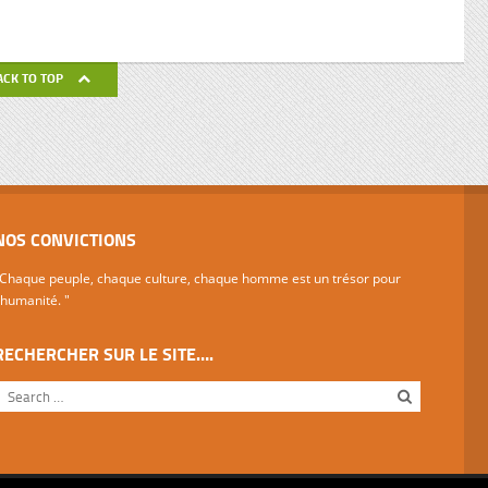
eille
nnant un
uchette
de ses
ACK TO TOP
avail de
NOS CONVICTIONS
Chaque peuple, chaque culture, chaque homme est un trésor pour
'humanité. "
RECHERCHER SUR LE SITE….