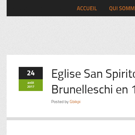
Pascalchristian.fr
ACCUEIL
QUI SOMM
Eglise San Spir
24
août
Brunelleschi en
2017
Posted by
Gbikpi