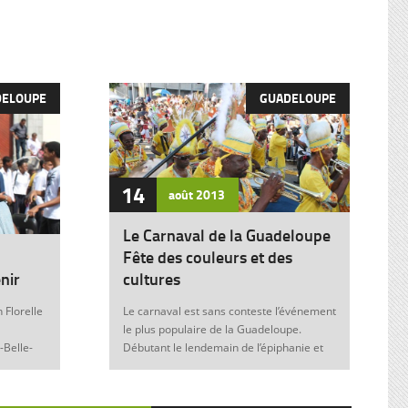
DELOUPE
GUADELOUPE
14
août
2013
Le Carnaval de la Guadeloupe
Fête des couleurs et des
nir
cultures
 Florelle
Le carnaval est sans conteste l’événement
le plus populaire de la Guadeloupe.
-Belle-
Débutant le lendemain de l’épiphanie et
 soit sans
se terminant le mardi gras à minuit, il est
elle donne
marqué durant ces nombreuses
semaines par des fêtes et des festivités