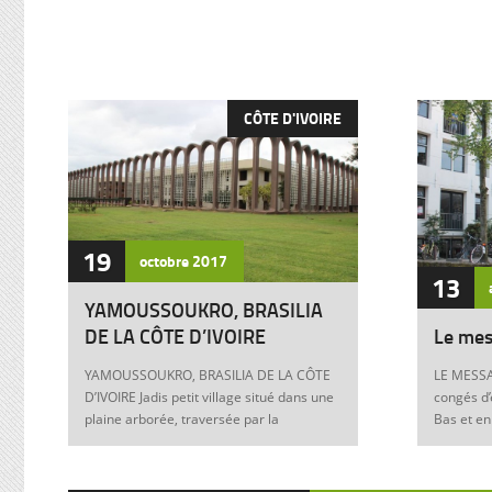
CÔTE D'IVOIRE
19
octobre
2017
13
YAMOUSSOUKRO, BRASILIA
DE LA CÔTE D’IVOIRE
Le mes
YAMOUSSOUKRO, BRASILIA DE LA CÔTE
LE MESSA
D’IVOIRE Jadis petit village situé dans une
congés d’
plaine arborée, traversée par la
Bas et en
Marahoué et le N’Zi, deux affluents du
Franck à 
Bandama, Yamoussoukro est aujourd’hui
boulevers
devenu dans le monde entier synonyme
exigences