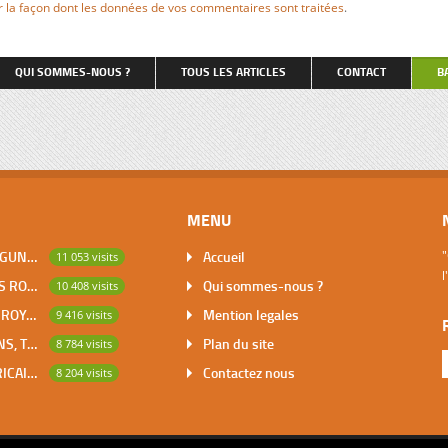
 nous sommes constamment
commence alors. La famille l’accu
ur la façon dont les données de vos commentaires sont traitées
.
e marcher sur la pointe des
avec froideur et hostilité, lui do
e parler tout bas, parce qu’il ne
coin du meuble de salon pour co
qu’on nous entende […]
et retenant, pour couvrir le coût 
QUI SOMMES-NOUS ?
TOUS LES ARTICLES
CONTACT
B
repas, une partie du salaire du tr
petite dactylo, […]
MENU
DABOU, VILLE DES LAGUNES, CAPITALE DES ADJOUKROU
Accueil
"
11 053 visits
l
BOUNA, PREMIER DES ROYAUMES DE CÔTE D’IVOIRE
Qui sommes-nous ?
10 408 visits
SAKASSOU, CAPITALE ROYALE DES BAOULES
Mention legales
9 416 visits
LES CONTES AFRICAINS, TRESOR POUR L’HUMANITE
Plan du site
8 784 visits
MATHEMATIQUES AFRICAINES
Contactez nous
8 204 visits