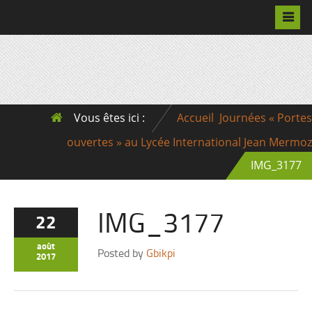
Pascalchristian.fr
Vous êtes ici :
Accueil
Journées « Portes
ouvertes » au Lycée International Jean Mermoz
IMG_3177
IMG_3177
22
août
Posted by
Gbikpi
2017