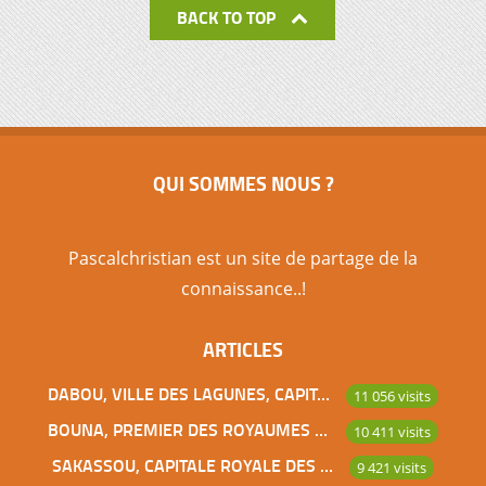
BACK TO TOP
QUI SOMMES NOUS ?
Pascalchristian est un site de partage de la
connaissance..!
ARTICLES
DABOU, VILLE DES LAGUNES, CAPITALE DES ADJOUKROU
11 056 visits
BOUNA, PREMIER DES ROYAUMES DE CÔTE D’IVOIRE
10 411 visits
SAKASSOU, CAPITALE ROYALE DES BAOULES
9 421 visits