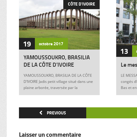
CÔTE D'IVOIRE
19
octobre
2017
13
YAMOUSSOUKRO, BRASILIA
DE LA CÔTE D’IVOIRE
Le mes
YAMOUSSOUKRO, BRASILIA DE LA CÔTE
LE MESSA
D’IVOIRE Jadis petit village situé dans une
congés d’
plaine arborée, traversée par la
Bas et en
Marahoué et le N’Zi, deux affluents du
Franck à 
Bandama, Yamoussoukro est aujourd’hui
boulevers
devenu dans le monde entier synonyme
exigences
de la Côte d’Ivoire Un symbole universel
PREVIOUS
Franck, m
Créée ex nihilo au centre du pays à partir
12 juin 1
des années soixante, Yamoussoukro a été
Allemagne
un événement majeur dans l’histoire de
pouvoir e
Laisser un commentaire
l’urbanisme de la Côte d’Ivoire. Félix
anti-juive