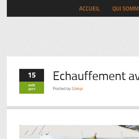
Pascalchristian.fr
ACCUEIL
QUI SOMM
Echauffement av
15
août
Posted by
Gbikpi
2017