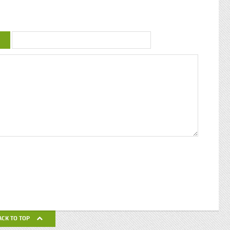
uctrice
couleur : conférence de Patricia Braflan
Trobo Rebâtir l’altérité culturelle de la
mprendre
Guadeloupe : entretien avec Paulette Jno-
 mieux
Baptiste Kwanza, fête de l’ethnocentricité
 jeune
Eglises de Guadeloupe, Pierres Vivantes
d’amour
JEAN-LOUP PAGESY ET AURORE UGOLIN
Nous nous
A LA CATHEDRALE DE BASSE-TERRE La
c’était
Souffrière, point culminant des petites
ciaux, les
antilles Le Lycée Gerville Réache, lieu
ses
d’excellence Histoire de la
 expédia
décentralisation en Guadeloupe
pier
ra la
fla mot ».
ses
 un de
alvaire
eille
nnant un
uchette
de ses
ACK TO TOP
avail de