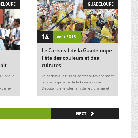
DELOUPE
GUADELOUPE
14
août
2013
Le Carnaval de la Guadeloupe
Fête des couleurs et des
nir
cultures
 Florelle
Le carnaval est sans conteste l’événement
le plus populaire de la Guadeloupe.
-Belle-
Débutant le lendemain de l’épiphanie et
 soit sans
se terminant le mardi gras à minuit, il est
elle donne
marqué durant ces nombreuses
semaines par des fêtes et des festivités
ie de
où acteurs, spectateurs et organisateurs
NEXT
me
de toutes les franges de la société
 violence
guadeloupéenne se retrouvent. Articles
similaires : Carnaval 2014 Charettes à
) plus
boeufs à Saint-François Le stigmate de la