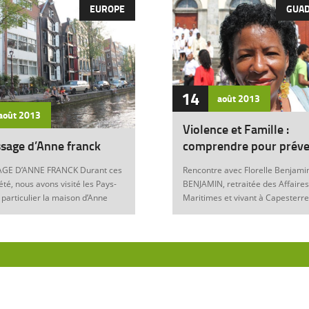
EUROPE
GUA
14
août
2013
août
2013
Violence et Famille :
sage d’Anne franck
comprendre pour préve
GE D’ANNE FRANCK Durant ces
Rencontre avec Florelle Benjamin
été, nous avons visité les Pays-
BENJAMIN, retraitée des Affaires
 particulier la maison d’Anne
Maritimes et vivant à Capesterre
Amsterdam. Son histoire
Eau, est l’auteur du récit « Ainsi..
ante nous interroge sur les
fils » (Editions Nestor, 2012) où 
 de notre foi chrétienne. Anne
le témoignage de l’ensemble des
artyr du mal Anne Franck naît le
violences qui ont surgi dans sa v
929 à Franckfort-sur-le-Main, en
famille : violence physique (fem
. Lorsqu’Hitler arrive au
battue, enfants martyrisés, …) et
n 1933 et introduit les mesures
morale (insultes, remontrances,
s, la famille part s’établir à
manipulation mentale, jalousie, …