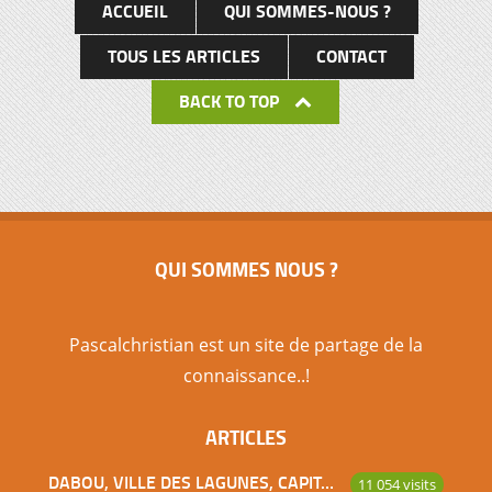
ACCUEIL
QUI SOMMES-NOUS ?
TOUS LES ARTICLES
CONTACT
BACK TO TOP
QUI SOMMES NOUS ?
Pascalchristian est un site de partage de la
connaissance..!
ARTICLES
DABOU, VILLE DES LAGUNES, CAPITALE DES ADJOUKROU
11 054 visits