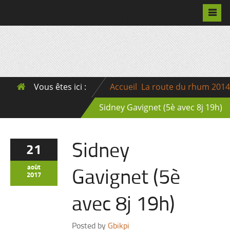
Pascalchristian.fr
Vous êtes ici :
Accueil
La route du rhum 2014
Sidney Gavignet (5è avec 8j 19h)
Sidney
21
Gavignet (5è
août
2017
avec 8j 19h)
Posted by
Gbikpi