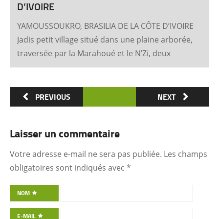
D’IVOIRE
YAMOUSSOUKRO, BRASILIA DE LA CÔTE D’IVOIRE
Jadis petit village situé dans une plaine arborée,
traversée par la Marahoué et le N’Zi, deux
affluents du Bandama, Yamoussoukro est
aujourd’hui devenu dans le monde entier
synonyme de la Côte d’Ivoire Un symbole
PREVIOUS
NEXT
universel Créée ex nihilo au centre du pays à
partir des années soixante, Yamoussoukro a été
Laisser un commentaire
un événement majeur dans l’histoire de
l’urbanisme de la Côte d’Ivoire. Félix Houphouët-
Votre adresse e-mail ne sera pas publiée.
Les champs
Boigny et ses architectes (Pierre Fakhoury et
obligatoires sont indiqués avec
*
Patrick d’Hauthuile pour la Basilique, Olivier
Clément Cacoub pour la Fondation FHB, …) ont
NOM
voulu que tout, depuis le plan général des
E-MAIL
quartiers administratifs et résidentiels jusqu’à la