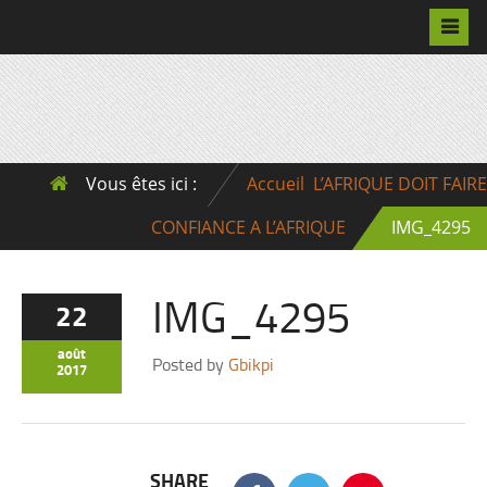
Pascalchristian.fr
Vous êtes ici :
Accueil
L’AFRIQUE DOIT FAIRE
CONFIANCE A L’AFRIQUE
IMG_4295
IMG_4295
22
août
Posted by
Gbikpi
2017
SHARE