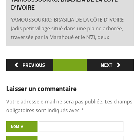
D’IVOIRE
YAMOUSSOUKRO, BRASILIA DE LA CÔTE D’IVOIRE
Jadis petit village situé dans une plaine arborée,
traversée par la Marahoué et le N’Zi, deux
affluents du Bandama, Yamoussoukro est
aujourd’hui devenu dans le monde entier
synonyme de la Côte d’Ivoire Un symbole
PREVIOUS
NEXT
universel Créée ex nihilo au centre du pays à
partir des années soixante, Yamoussoukro a été
Laisser un commentaire
un événement majeur dans l’histoire de
l’urbanisme de la Côte d’Ivoire. Félix Houphouët-
Votre adresse e-mail ne sera pas publiée.
Les champs
Boigny et ses architectes (Pierre Fakhoury et
obligatoires sont indiqués avec
*
Patrick d’Hauthuile pour la Basilique, Olivier
Clément Cacoub pour la Fondation FHB, …) ont
NOM
voulu que tout, depuis le plan général des