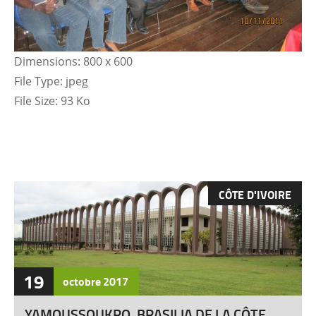
Dimensions:
800 x 600
File Type:
jpeg
File Size:
93 Ko
CÔTE D'IVOIRE
19
octobre
2017
YAMOUSSOUKRO, BRASILIA DE LA CÔTE