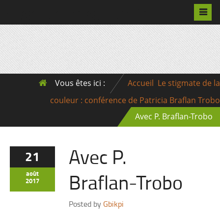
Pascalchristian.fr
Vous êtes ici :
Accueil
Le stigmate de la
couleur : conférence de Patricia Braflan Trobo
Avec P. Braflan-Trobo
Avec P.
21
Braflan-Trobo
août
2017
Posted by
Gbikpi