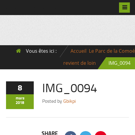
Pascalchristian.fr
Vous êtes ici :
Accueil
Le Parc de la Comoé
revient de loin
IMG_0094
IMG_0094
8
mars
Posted by
Gbikpi
2018
SHARE