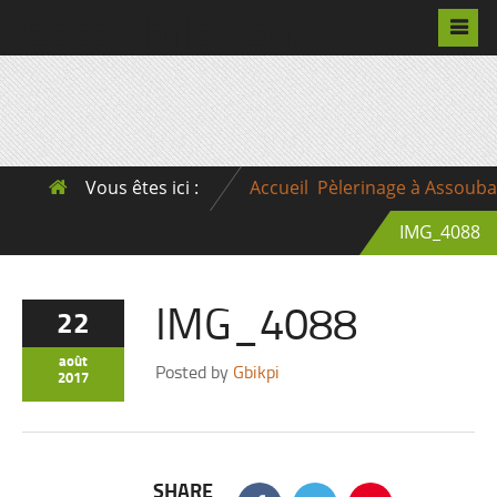
Pascalchristian.fr
Vous êtes ici :
Accueil
Pèlerinage à Assouba
IMG_4088
IMG_4088
22
août
Posted by
Gbikpi
2017
SHARE