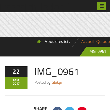
Pascalchristian.fr
Vous êtes ici :
Accueil
Quibdo
IMG_0961
IMG_0961
22
août
Posted by
Gbikpi
2017
SHARE