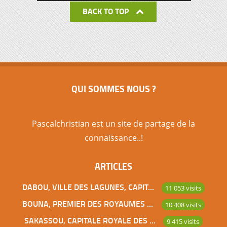
BACK TO TOP
QUI SOMMES NOUS ?
Pascalchristian est un site de partage de la
connaissance..!
ARTICLES
DABOU, VILLE DES LAGUNES, CAPITALE DES ADJOUKROU
11 053 visits
BOUNA, PREMIER DES ROYAUMES DE CÔTE D’IVOIRE
10 408 visits
SAKASSOU, CAPITALE ROYALE DES BAOULES
9 415 visits