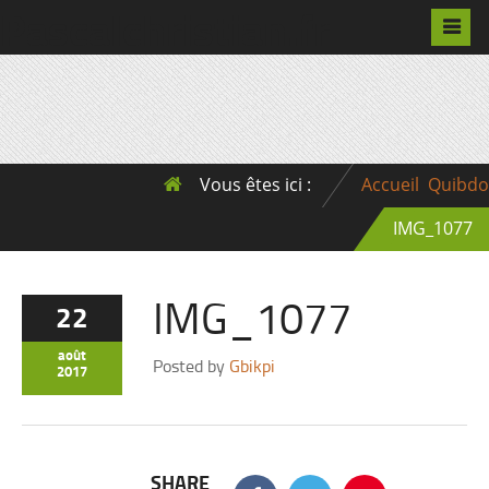
Pascalchristian.fr
Vous êtes ici :
Accueil
Quibdo
IMG_1077
IMG_1077
22
août
Posted by
Gbikpi
2017
SHARE