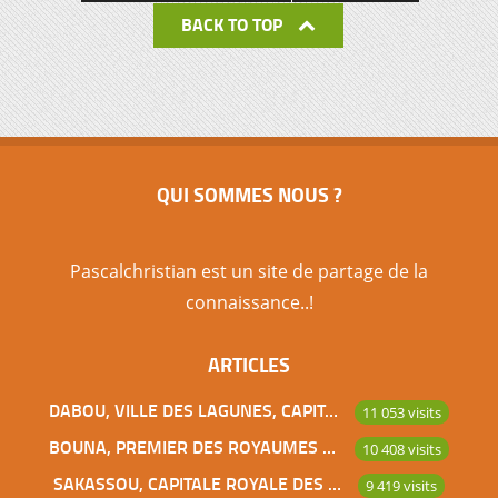
BACK TO TOP
QUI SOMMES NOUS ?
Pascalchristian est un site de partage de la
connaissance..!
ARTICLES
DABOU, VILLE DES LAGUNES, CAPITALE DES ADJOUKROU
11 053 visits
BOUNA, PREMIER DES ROYAUMES DE CÔTE D’IVOIRE
10 408 visits
SAKASSOU, CAPITALE ROYALE DES BAOULES
9 419 visits