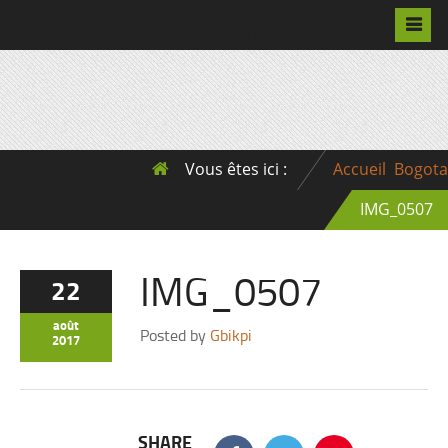
Pascalchristian.fr
Vous êtes ici :
Accueil
Bogota
IMG_0507
IMG_0507
22
août
Posted by
Gbikpi
2017
SHARE