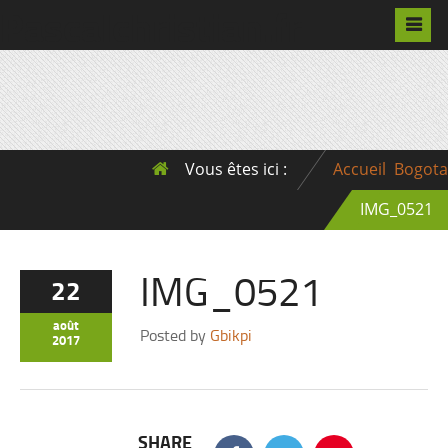
Pascalchristian.fr
Vous êtes ici :
Accueil
Bogota
IMG_0521
IMG_0521
22
août
Posted by
Gbikpi
2017
SHARE