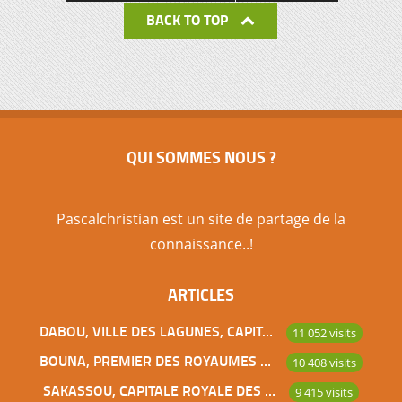
BACK TO TOP
QUI SOMMES NOUS ?
Pascalchristian est un site de partage de la
connaissance..!
ARTICLES
DABOU, VILLE DES LAGUNES, CAPITALE DES ADJOUKROU
11 052 visits
BOUNA, PREMIER DES ROYAUMES DE CÔTE D’IVOIRE
10 408 visits
SAKASSOU, CAPITALE ROYALE DES BAOULES
9 415 visits