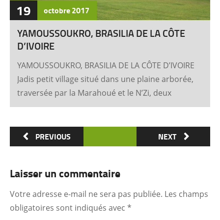
19
octobre
2017
YAMOUSSOUKRO, BRASILIA DE LA CÔTE
D’IVOIRE
YAMOUSSOUKRO, BRASILIA DE LA CÔTE D’IVOIRE
Jadis petit village situé dans une plaine arborée,
traversée par la Marahoué et le N’Zi, deux
affluents du Bandama, Yamoussoukro est
aujourd’hui devenu dans le monde entier
synonyme de la Côte d’Ivoire Un symbole
PREVIOUS
NEXT
universel Créée ex nihilo au centre du pays à
partir des années soixante, Yamoussoukro a été
Laisser un commentaire
un événement majeur dans l’histoire de
l’urbanisme de la Côte d’Ivoire. Félix Houphouët-
Votre adresse e-mail ne sera pas publiée.
Les champs
Boigny et ses architectes (Pierre Fakhoury et
obligatoires sont indiqués avec
*
Patrick d’Hauthuile pour la Basilique, Olivier