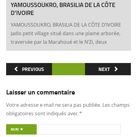
YAMOUSSOUKRO, BRASILIA DE LA CÔTE
D’IVOIRE
YAMOUSSOUKRO, BRASILIA DE LA CÔTE D’IVOIRE
Jadis petit village situé dans une plaine arborée,
traversée par la Marahoué et le N’Zi, deux
affluents du Bandama, Yamoussoukro est
aujourd’hui devenu dans le monde entier
synonyme de la Côte d’Ivoire Un symbole
PREVIOUS
NEXT
universel Créée ex nihilo au centre du pays à
partir des années soixante, Yamoussoukro a été
Laisser un commentaire
un événement majeur dans l’histoire de
l’urbanisme de la Côte d’Ivoire. Félix Houphouët-
Votre adresse e-mail ne sera pas publiée.
Les champs
Boigny et ses architectes (Pierre Fakhoury et
obligatoires sont indiqués avec
*
Patrick d’Hauthuile pour la Basilique, Olivier
Clément Cacoub pour la Fondation FHB, …) ont
NOM
voulu que tout, depuis le plan général des