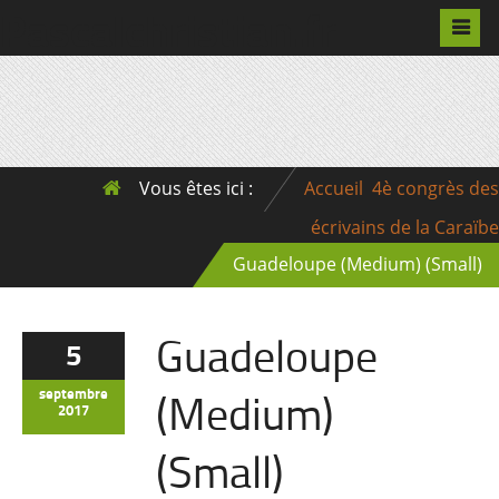
Pascalchristian.fr
Vous êtes ici :
Accueil
4è congrès des
écrivains de la Caraïbe
Guadeloupe (Medium) (Small)
Guadeloupe
5
(Medium)
septembre
2017
(Small)