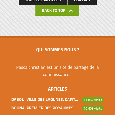
BACK TO TOP
QUI SOMMES NOUS ?
Pascalchristian est un site de partage de la
connaissance..!
ARTICLES
DABOU, VILLE DES LAGUNES, CAPITALE DES ADJOUKROU
11 052 visits
BOUNA, PREMIER DES ROYAUMES DE CÔTE D’IVOIRE
10 408 visits