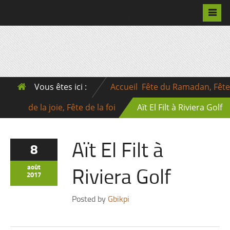
Pascalchristian.fr
Vous êtes ici :
Accueil
Fête du Ramadan, Fête
de la joie, Fête de la foi
Aït El Filt à Riviera Golf
Aït El Filt à
8
Riviera Golf
août
2017
Posted by
Gbikpi