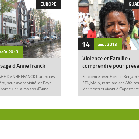
EUROPE
GUA
14
août
2013
août
2013
Violence et Famille :
sage d’Anne franck
comprendre pour préve
GE D’ANNE FRANCK Durant ces
Rencontre avec Florelle Benjamin
été, nous avons visité les Pays-
BENJAMIN, retraitée des Affaires
 particulier la maison d’Anne
Maritimes et vivant à Capesterre
Amsterdam. Son histoire
Eau, est l’auteur du récit « Ainsi..
ante nous interroge sur les
fils » (Editions Nestor, 2012) où 
 de notre foi chrétienne. Anne
le témoignage de l’ensemble des
artyr du mal Anne Franck naît le
violences qui ont surgi dans sa v
929 à Franckfort-sur-le-Main, en
famille : violence physique (fem
. Lorsqu’Hitler arrive au
battue, enfants martyrisés, …) et
n 1933 et introduit les mesures
morale (insultes, remontrances,
s, la famille part s’établir à
manipulation mentale, jalousie, …