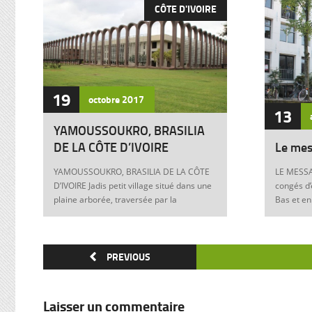
CÔTE D'IVOIRE
19
octobre
2017
13
YAMOUSSOUKRO, BRASILIA
DE LA CÔTE D’IVOIRE
Le mes
YAMOUSSOUKRO, BRASILIA DE LA CÔTE
LE MESSA
D’IVOIRE Jadis petit village situé dans une
congés d’
plaine arborée, traversée par la
Bas et en
Marahoué et le N’Zi, deux affluents du
Franck à 
Bandama, Yamoussoukro est aujourd’hui
boulevers
devenu dans le monde entier synonyme
exigences
de la Côte d’Ivoire Un symbole universel
PREVIOUS
Franck, m
Créée ex nihilo au centre du pays à partir
12 juin 1
des années soixante, Yamoussoukro a été
Allemagne
un événement majeur dans l’histoire de
pouvoir e
Laisser un commentaire
l’urbanisme de la Côte d’Ivoire. Félix
anti-juive