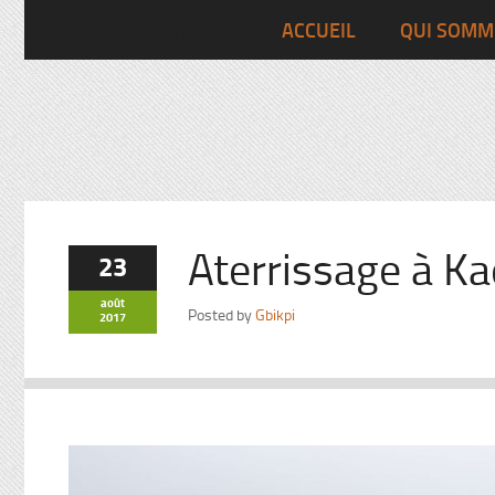
Pascalchristian.fr
ACCUEIL
QUI SOMM
Aterrissage à Ka
23
août
Posted by
Gbikpi
2017