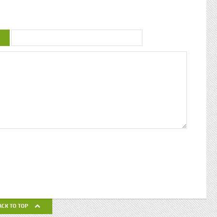
uctrice
couleur : conférence de Patricia Braflan
Trobo Rebâtir l’altérité culturelle de la
mprendre
Guadeloupe : entretien avec Paulette Jno-
 mieux
Baptiste Kwanza, fête de l’ethnocentricité
 jeune
Eglises de Guadeloupe, Pierres Vivantes
d’amour
JEAN-LOUP PAGESY ET AURORE UGOLIN
Nous nous
A LA CATHEDRALE DE BASSE-TERRE La
c’était
Souffrière, point culminant des petites
ciaux, les
antilles Le Lycée Gerville Réache, lieu
ses
d’excellence Histoire de la
 expédia
décentralisation en Guadeloupe
pier
ra la
fla mot ».
ses
 un de
alvaire
eille
nnant un
uchette
de ses
ACK TO TOP
avail de