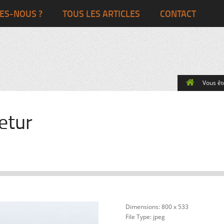
Ghana
Grande-Bretagne
ES-NOUS ?
TOUS LES ARTICLES
CONTACT
Egypte
Côte d’Ivoire
France
Togo
Italie
Vous ête
Maroc
Pays-Bas
Ghana
Grande-Bret
etur
Egypte
Dimensions:
800 x 533
File Type:
jpeg