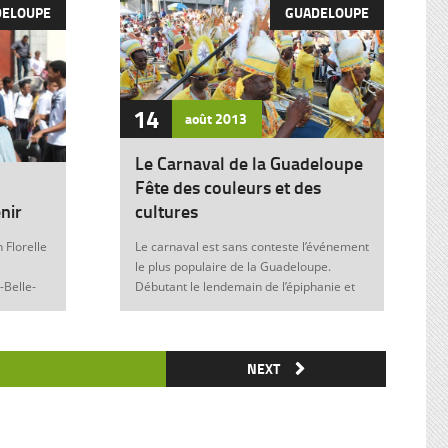
DELOUPE
GUADELOUPE
14
août
2013
Le Carnaval de la Guadeloupe
Fête des couleurs et des
nir
cultures
 Florelle
Le carnaval est sans conteste l’événement
le plus populaire de la Guadeloupe.
-Belle-
Débutant le lendemain de l’épiphanie et
 soit sans
se terminant le mardi gras à minuit, il est
elle donne
marqué durant ces nombreuses
semaines par des fêtes et des festivités
ie de
où acteurs, spectateurs et organisateurs
NEXT
me
de toutes les franges de la société
 violence
guadeloupéenne se retrouvent. Articles
similaires : Carnaval 2014 Charettes à
) plus
boeufs à Saint-François Le stigmate de la