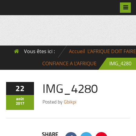
Pascalchristian.fr
Vous êtes ici :
Accueil
L’AFRIQUE DOIT FAIRE
CONFIANCE A L’AFRIQUE
IMG_4280
IMG_4280
22
août
Posted by
Gbikpi
2017
SHARE