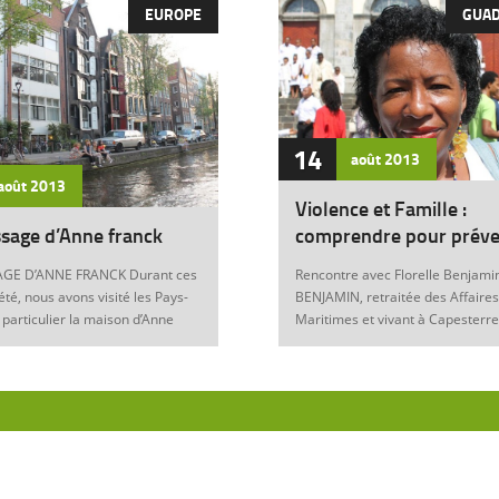
EUROPE
GUA
14
août
2013
août
2013
Violence et Famille :
sage d’Anne franck
comprendre pour préve
GE D’ANNE FRANCK Durant ces
Rencontre avec Florelle Benjamin
été, nous avons visité les Pays-
BENJAMIN, retraitée des Affaires
 particulier la maison d’Anne
Maritimes et vivant à Capesterre
Amsterdam. Son histoire
Eau, est l’auteur du récit « Ainsi..
ante nous interroge sur les
fils » (Editions Nestor, 2012) où 
 de notre foi chrétienne. Anne
le témoignage de l’ensemble des
artyr du mal Anne Franck naît le
violences qui ont surgi dans sa v
929 à Franckfort-sur-le-Main, en
famille : violence physique (fem
. Lorsqu’Hitler arrive au
battue, enfants martyrisés, …) et
n 1933 et introduit les mesures
morale (insultes, remontrances,
s, la famille part s’établir à
manipulation mentale, jalousie, …