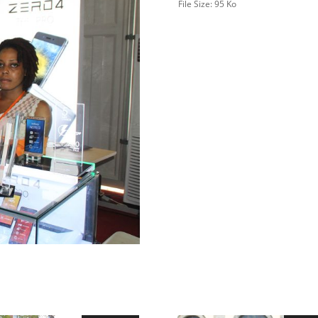
File Size:
95 Ko