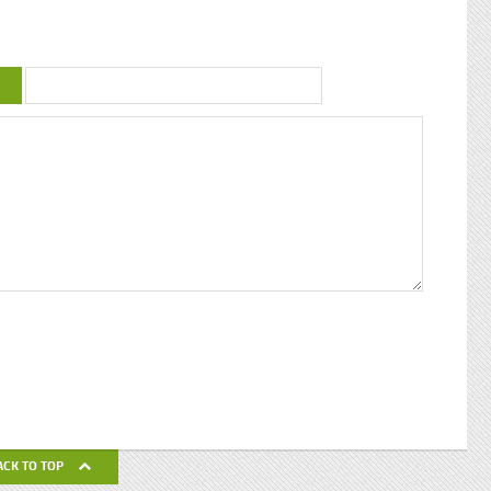
uctrice
couleur : conférence de Patricia Braflan
Trobo Rebâtir l’altérité culturelle de la
mprendre
Guadeloupe : entretien avec Paulette Jno-
 mieux
Baptiste Kwanza, fête de l’ethnocentricité
 jeune
Eglises de Guadeloupe, Pierres Vivantes
d’amour
JEAN-LOUP PAGESY ET AURORE UGOLIN
Nous nous
A LA CATHEDRALE DE BASSE-TERRE La
c’était
Souffrière, point culminant des petites
ciaux, les
antilles Le Lycée Gerville Réache, lieu
ses
d’excellence Histoire de la
 expédia
décentralisation en Guadeloupe
pier
ra la
fla mot ».
ses
 un de
alvaire
eille
nnant un
uchette
de ses
ACK TO TOP
avail de