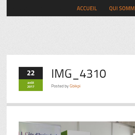
Pascalchristian.fr
ACCUEIL
QUI SOMM
IMG_4310
22
août
Posted by
Gbikpi
2017