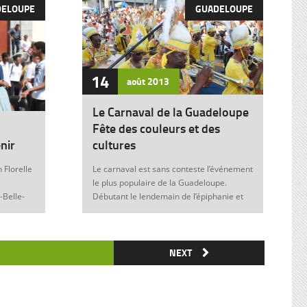
DELOUPE
GUADELOUPE
14
août
2013
Le Carnaval de la Guadeloupe
Fête des couleurs et des
nir
cultures
 Florelle
Le carnaval est sans conteste l’événement
le plus populaire de la Guadeloupe.
-Belle-
Débutant le lendemain de l’épiphanie et
 soit sans
se terminant le mardi gras à minuit, il est
elle donne
marqué durant ces nombreuses
semaines par des fêtes et des festivités
ie de
où acteurs, spectateurs et organisateurs
NEXT
me
de toutes les franges de la société
 violence
guadeloupéenne se retrouvent. Articles
similaires : Carnaval 2014 Charettes à
) plus
boeufs à Saint-François Le stigmate de la