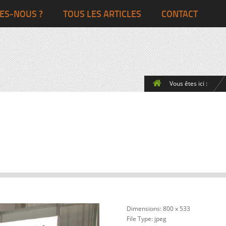
Ghana
Grande-Bretagne
ES-NOUS ?
TOUS LES ARTICLES
CONTACT
Egypte
Côte d’Ivoire
France
Togo
Italie
Vous êtes ici :
Maroc
Pays-Bas
Ghana
Grande-Bret
Egypte
Dimensions:
800 x 533
File Type:
jpeg