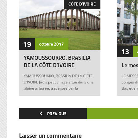
CÔTE D'IVOIRE
19
octobre
2017
13
YAMOUSSOUKRO, BRASILIA
DE LA CÔTE D’IVOIRE
Le mes
YAMOUSSOUKRO, BRASILIA DE LA CÔTE
LE MESSA
D’IVOIRE Jadis petit village situé dans une
congés d’
plaine arborée, traversée par la
Bas et en
Marahoué et le N’Zi, deux affluents du
Franck à 
Bandama, Yamoussoukro est aujourd’hui
boulevers
devenu dans le monde entier synonyme
exigences
de la Côte d’Ivoire Un symbole universel
PREVIOUS
Franck, m
Créée ex nihilo au centre du pays à partir
12 juin 1
des années soixante, Yamoussoukro a été
Allemagne
un événement majeur dans l’histoire de
pouvoir e
Laisser un commentaire
l’urbanisme de la Côte d’Ivoire. Félix
anti-juive