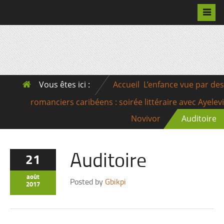
Pascalchristian.fr
Vous êtes ici :
Accueil
L’enfance vue par des
romanciers caribéens : soirée littéraire avec Ayelevi
Novivor
Auditoire
Auditoire
21
août
Posted by
Gbikpi
2017