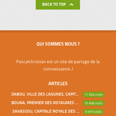
BACK TO TOP
QUI SOMMES NOUS ?
Pascalchristian est un site de partage de la
connaissance..!
ARTICLES
DABOU, VILLE DES LAGUNES, CAPITALE DES ADJOUKROU
11 054 visits
BOUNA, PREMIER DES ROYAUMES DE CÔTE D’IVOIRE
10 408 visits
SAKASSOU, CAPITALE ROYALE DES BAOULES
9 419 visits