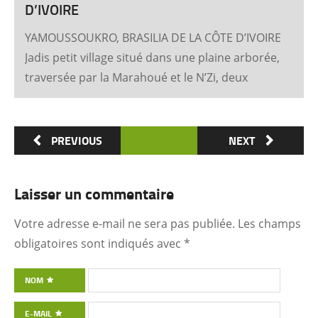
D’IVOIRE
YAMOUSSOUKRO, BRASILIA DE LA CÔTE D’IVOIRE
Jadis petit village situé dans une plaine arborée,
traversée par la Marahoué et le N’Zi, deux
affluents du Bandama, Yamoussoukro est
aujourd’hui devenu dans le monde entier
synonyme de la Côte d’Ivoire Un symbole
PREVIOUS
NEXT
universel Créée ex nihilo au centre du pays à
partir des années soixante, Yamoussoukro a été
Laisser un commentaire
un événement majeur dans l’histoire de
l’urbanisme de la Côte d’Ivoire. Félix Houphouët-
Votre adresse e-mail ne sera pas publiée.
Les champs
Boigny et ses architectes (Pierre Fakhoury et
obligatoires sont indiqués avec
*
Patrick d’Hauthuile pour la Basilique, Olivier
Clément Cacoub pour la Fondation FHB, …) ont
NOM
voulu que tout, depuis le plan général des
E-MAIL
quartiers administratifs et résidentiels jusqu’à la