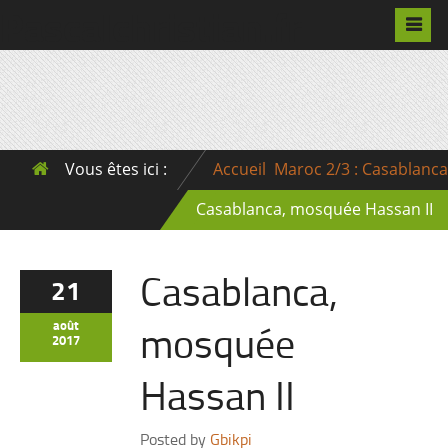
Pascalchristian.fr
Vous êtes ici :
Accueil
Maroc 2/3 : Casablanca
Casablanca, mosquée Hassan II
Casablanca,
21
mosquée
août
2017
Hassan II
Posted by
Gbikpi