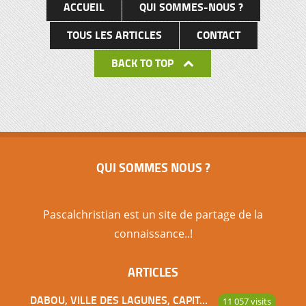
ACCUEIL
QUI SOMMES-NOUS ?
TOUS LES ARTICLES
CONTACT
BACK TO TOP
QUI SOMMES NOUS ?
Pascalchristian est un site de partage de la
connaissance..!
ARTICLES
DABOU, VILLE DES LAGUNES, CAPITALE DES ADJOUKROU
11 057 visits