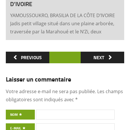
D’IVOIRE
YAMOUSSOUKRO, BRASILIA DE LA CÔTE D’IVOIRE
Jadis petit village situé dans une plaine arborée,
traversée par la Marahoué et le N’Zi, deux
affluents du Bandama, Yamoussoukro est
aujourd’hui devenu dans le monde entier
synonyme de la Côte d’Ivoire Un symbole
PREVIOUS
NEXT
universel Créée ex nihilo au centre du pays à
partir des années soixante, Yamoussoukro a été
Laisser un commentaire
un événement majeur dans l’histoire de
l’urbanisme de la Côte d’Ivoire. Félix Houphouët-
Votre adresse e-mail ne sera pas publiée.
Les champs
Boigny et ses architectes (Pierre Fakhoury et
obligatoires sont indiqués avec
*
Patrick d’Hauthuile pour la Basilique, Olivier
Clément Cacoub pour la Fondation FHB, …) ont
NOM
voulu que tout, depuis le plan général des
E-MAIL
quartiers administratifs et résidentiels jusqu’à la