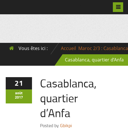
Pascalchristian.fr
Vous êtes ici :
Accueil
Maroc 2/3 : Casablanca
Casablanca, quartier d’Anfa
Casablanca,
21
quartier
août
2017
d’Anfa
Posted by
Gbikpi