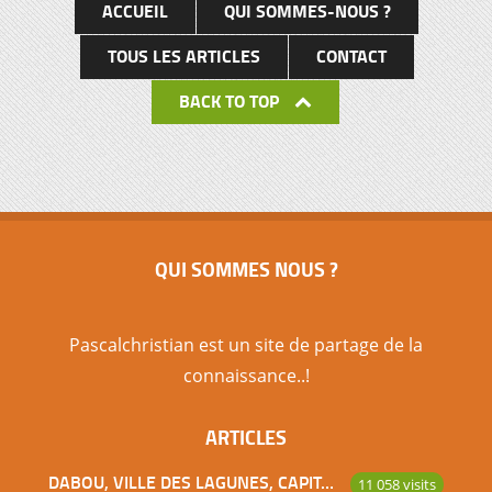
ACCUEIL
QUI SOMMES-NOUS ?
TOUS LES ARTICLES
CONTACT
BACK TO TOP
QUI SOMMES NOUS ?
Pascalchristian est un site de partage de la
connaissance..!
ARTICLES
DABOU, VILLE DES LAGUNES, CAPITALE DES ADJOUKROU
11 058 visits