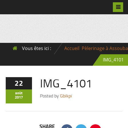
Pascalchristian.fr
Vous êtes ici :
Accueil
Pèlerinage à Assouba
IMG_4101
IMG_4101
22
août
Posted by
Gbikpi
2017
SHARE