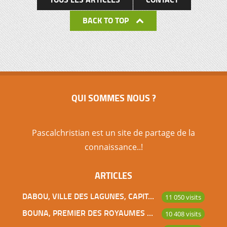
BACK TO TOP
QUI SOMMES NOUS ?
Pascalchristian est un site de partage de la
connaissance..!
ARTICLES
DABOU, VILLE DES LAGUNES, CAPITALE DES ADJOUKROU
11 050 visits
BOUNA, PREMIER DES ROYAUMES DE CÔTE D’IVOIRE
10 408 visits