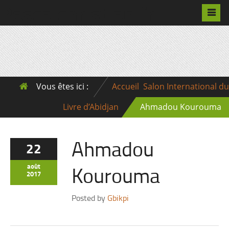
Pascalchristian.fr
Vous êtes ici :
Accueil
Salon International du
Livre d’Abidjan
Ahmadou Kourouma
Ahmadou
22
Kourouma
août
2017
Posted by
Gbikpi