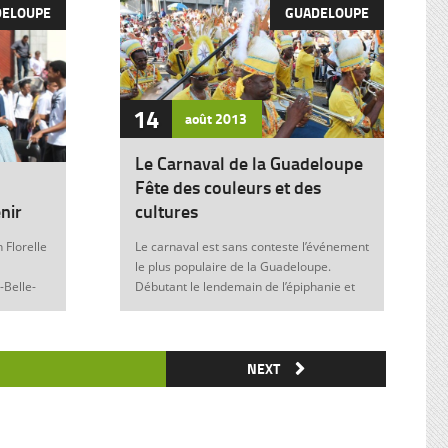
DELOUPE
GUADELOUPE
14
août
2013
Le Carnaval de la Guadeloupe
Fête des couleurs et des
nir
cultures
 Florelle
Le carnaval est sans conteste l’événement
le plus populaire de la Guadeloupe.
-Belle-
Débutant le lendemain de l’épiphanie et
 soit sans
se terminant le mardi gras à minuit, il est
elle donne
marqué durant ces nombreuses
semaines par des fêtes et des festivités
ie de
où acteurs, spectateurs et organisateurs
NEXT
me
de toutes les franges de la société
 violence
guadeloupéenne se retrouvent. Articles
similaires : Carnaval 2014 Charettes à
) plus
boeufs à Saint-François Le stigmate de la