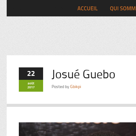
Pascalchristian.fr
ACCUEIL
QUI SOMM
Josué Guebo
22
août
Posted by
Gbikpi
2017