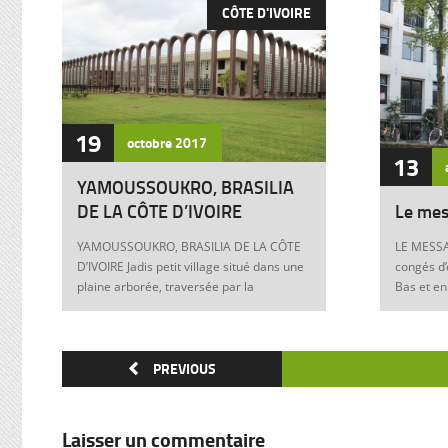
CÔTE D'IVOIRE
19
octobre
2017
13
YAMOUSSOUKRO, BRASILIA
DE LA CÔTE D’IVOIRE
Le mes
YAMOUSSOUKRO, BRASILIA DE LA CÔTE
LE MESSA
D’IVOIRE Jadis petit village situé dans une
congés d’
plaine arborée, traversée par la
Bas et en
Marahoué et le N’Zi, deux affluents du
Franck à 
Bandama, Yamoussoukro est aujourd’hui
boulevers
devenu dans le monde entier synonyme
exigences
de la Côte d’Ivoire Un symbole universel
PREVIOUS
Franck, m
Créée ex nihilo au centre du pays à partir
12 juin 1
des années soixante, Yamoussoukro a été
Allemagne
un événement majeur dans l’histoire de
pouvoir e
Laisser un commentaire
l’urbanisme de la Côte d’Ivoire. Félix
anti-juive