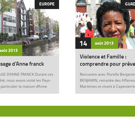
EUROPE
GUA
14
août
2013
août
2013
Violence et Famille :
sage d’Anne franck
comprendre pour préve
GE D’ANNE FRANCK Durant ces
Rencontre avec Florelle Benjamin
été, nous avons visité les Pays-
BENJAMIN, retraitée des Affaires
 particulier la maison d’Anne
Maritimes et vivant à Capesterre
Amsterdam. Son histoire
Eau, est l’auteur du récit « Ainsi..
ante nous interroge sur les
fils » (Editions Nestor, 2012) où 
 de notre foi chrétienne. Anne
le témoignage de l’ensemble des
artyr du mal Anne Franck naît le
violences qui ont surgi dans sa v
929 à Franckfort-sur-le-Main, en
famille : violence physique (fem
. Lorsqu’Hitler arrive au
battue, enfants martyrisés, …) et
n 1933 et introduit les mesures
morale (insultes, remontrances,
s, la famille part s’établir à
manipulation mentale, jalousie, …