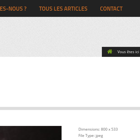
Ghana
Grande-Bretagne
ES-NOUS ?
TOUS LES ARTICLES
CONTACT
Egypte
Côte d’Ivoire
France
Togo
Italie
Vous êtes ici 
Maroc
Pays-Bas
Ghana
Grande-Bret
Egypte
Dimensions:
800 x 533
File Type:
jpeg