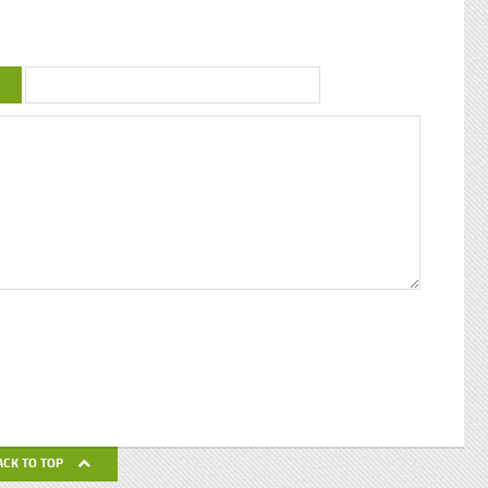
uctrice
couleur : conférence de Patricia Braflan
Trobo Rebâtir l’altérité culturelle de la
mprendre
Guadeloupe : entretien avec Paulette Jno-
 mieux
Baptiste Kwanza, fête de l’ethnocentricité
 jeune
Eglises de Guadeloupe, Pierres Vivantes
d’amour
JEAN-LOUP PAGESY ET AURORE UGOLIN
Nous nous
A LA CATHEDRALE DE BASSE-TERRE La
c’était
Souffrière, point culminant des petites
ciaux, les
antilles Le Lycée Gerville Réache, lieu
ses
d’excellence Histoire de la
 expédia
décentralisation en Guadeloupe
pier
ra la
fla mot ».
ses
 un de
alvaire
eille
nnant un
uchette
de ses
ACK TO TOP
avail de