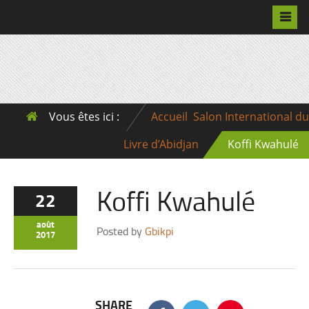
Pascalchristian.fr
Vous êtes ici :
Accueil
Salon International du
Livre d’Abidjan
Koffi Kwahulé
Koffi Kwahulé
22
août
Posted by
Gbikpi
2017
SHARE