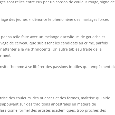
ages sont reliés entre eux par un cordon de couleur rouge, signe de
 Mariage des jeunes », dénonce le phénomène des mariages forcés
ar sa toile faite avec un mélange d’acrylique, de gouache et
 lavage de cerveau que subissent les candidats au crime, parfois
 attenter à la vie d’innocents. Un autre tableau traite de la
nement.
nvite l’homme à se libérer des passions inutiles qui l’empêchent d
trise des couleurs, des nuances et des formes, maîtrise qui aide
n s’appuyant sur des traditions ancestrales en matière de
lassicisme formel des artistes académiques, trop proches des