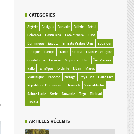
CATEGORIES
Algérie
Antigua
Barbade
Bolivie
Brésil
Colombie
Costa Rica
Côte d'Ivoire
Cuba
Dominique
Egypte
Emirats Arabes Unis
Equateur
Ethiopie
Europe
France
Ghana
Grande-Bretagne
Guadeloupe
Guyana
Guyanne
Haïti
Îles Vierges
Italie
Jamaïque
jordanie
Liban
Maroc
Martinique
Panama
partage
Pays-Bas
Porto Rico
République Dominicaine
Rwanda
Saint-Martin
Sainte Lucie
Syrie
Tanzanie
Togo
Trinidad
Tunisie
n
ARTICLES RÉCENTS