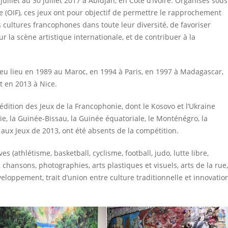
uillet au 30 juillet 2017 à Abidjan, en Côte d’Ivoire. Organisés sous
ie (OIF), ces jeux ont pour objectif de permettre le rapprochement
s cultures francophones dans toute leur diversité, de favoriser
 la scène artistique internationale, et de contribuer à la
 eu lieu en 1989 au Maroc, en 1994 à Paris, en 1997 à Madagascar,
t en 2013 à Nice.
édition des Jeux de la Francophonie, dont le Kosovo et l’Ukraine
onie, la Guinée-Bissau, la Guinée équatoriale, le Monténégro, la
 aux Jeux de 2013, ont été absents de la compétition.
 (athlétisme, basketball, cyclisme, football, judo, lutte libre,
, chansons, photographies, arts plastiques et visuels, arts de la rue,
loppement, trait d’union entre culture traditionnelle et innovatio