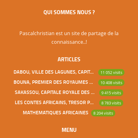
Paris, Senlis fait partie avec Chantilly, Gouvieux,
QUI SOMMES NOUS ?
Ermenonville… de ces villes du sud de l’Oise de
plus en plus convoitées par les acquéreurs
parisiens aisés. Articles similaires : Fondation
Pascalchristian est un site de partage de la
Louis Vuitton Musée du Quai Branly Le Centre
connaissance..!
Spirituel et Culturel Orthodoxe Russe de Paris Le
ARTICLES
Tata de Chasselay, lien de sang entre […]
DABOU, VILLE DES LAGUNES, CAPITALE DES ADJOUKROU
11 052 visits
BOUNA, PREMIER DES ROYAUMES DE CÔTE D’IVOIRE
10 408 visits
SAKASSOU, CAPITALE ROYALE DES BAOULES
9 415 visits
LES CONTES AFRICAINS, TRESOR POUR L’HUMANITE
8 783 visits
MATHEMATIQUES AFRICAINES
8 204 visits
MENU