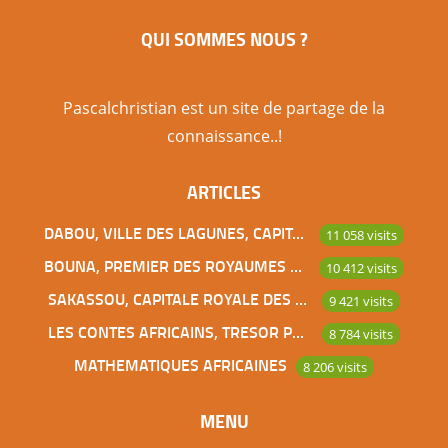
Paris, Senlis fait partie avec Chantilly, Gouvieux,
QUI SOMMES NOUS ?
Ermenonville… de ces villes du sud de l’Oise de
plus en plus convoitées par les acquéreurs
parisiens aisés. Articles similaires : Fondation
Pascalchristian est un site de partage de la
Louis Vuitton Musée du Quai Branly Le Centre
connaissance..!
Spirituel et Culturel Orthodoxe Russe de Paris Le
ARTICLES
Tata de Chasselay, lien de sang entre […]
DABOU, VILLE DES LAGUNES, CAPITALE DES ADJOUKROU
11 058 visits
BOUNA, PREMIER DES ROYAUMES DE CÔTE D’IVOIRE
10 412 visits
SAKASSOU, CAPITALE ROYALE DES BAOULES
9 421 visits
LES CONTES AFRICAINS, TRESOR POUR L’HUMANITE
8 784 visits
MATHEMATIQUES AFRICAINES
8 206 visits
MENU