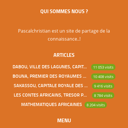
Paris, Senlis fait partie avec Chantilly, Gouvieux,
QUI SOMMES NOUS ?
Ermenonville… de ces villes du sud de l’Oise de
plus en plus convoitées par les acquéreurs
parisiens aisés. Articles similaires : Fondation
Pascalchristian est un site de partage de la
Louis Vuitton Musée du Quai Branly Le Centre
connaissance..!
Spirituel et Culturel Orthodoxe Russe de Paris Le
ARTICLES
Tata de Chasselay, lien de sang entre […]
DABOU, VILLE DES LAGUNES, CAPITALE DES ADJOUKROU
11 053 visits
BOUNA, PREMIER DES ROYAUMES DE CÔTE D’IVOIRE
10 408 visits
SAKASSOU, CAPITALE ROYALE DES BAOULES
9 416 visits
LES CONTES AFRICAINS, TRESOR POUR L’HUMANITE
8 784 visits
MATHEMATIQUES AFRICAINES
8 204 visits
MENU