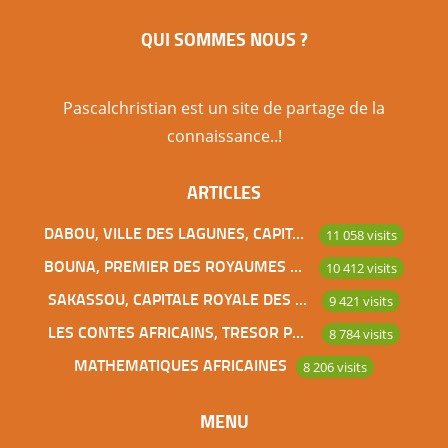
Paris, Senlis fait partie avec Chantilly, Gouvieux,
QUI SOMMES NOUS ?
Ermenonville… de ces villes du sud de l’Oise de
plus en plus convoitées par les acquéreurs
parisiens aisés. Articles similaires : Fondation
Pascalchristian est un site de partage de la
Louis Vuitton Musée du Quai Branly Le Centre
connaissance..!
Spirituel et Culturel Orthodoxe Russe de Paris Le
ARTICLES
Tata de Chasselay, lien de sang entre […]
DABOU, VILLE DES LAGUNES, CAPITALE DES ADJOUKROU
11 058 visits
BOUNA, PREMIER DES ROYAUMES DE CÔTE D’IVOIRE
10 412 visits
SAKASSOU, CAPITALE ROYALE DES BAOULES
9 421 visits
LES CONTES AFRICAINS, TRESOR POUR L’HUMANITE
8 784 visits
MATHEMATIQUES AFRICAINES
8 206 visits
MENU